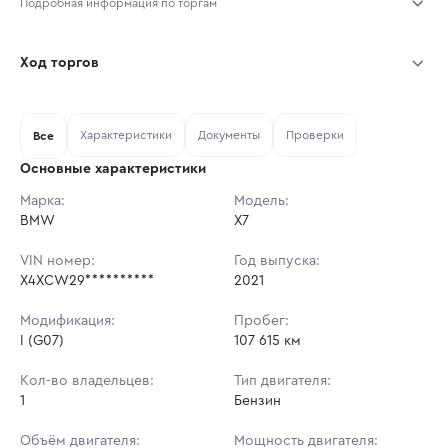
Подробная информация по торгам
Начало торгов:
05.08.2026, 09:48 МСК
Ход торгов
Конец торгов:
12.08.2026, 09:48 МСК
Участник
Дата, МСК
Ставка
Характеристики
Документы
Проверки
Тип аукциона:
Все
Открытые торги
Основные характеристики
Начальная цена:
8 733 760 ₽
Марка:
Модель:
BMW
Ставок не найдено
X7
Шаг торгов:
87 337 ₽
Пользователь не принимал участие
в аукционах
VIN номер:
Год выпуска:
Кол-во ставок:
-
X4XCW29**********
2021
Регион:
Иркутская Область
Модификация:
Пробег:
I (G07)
107 615 км
Кол-во владельцев:
Тип двигателя:
1
Бензин
Объём двигателя:
Мощность двигателя: