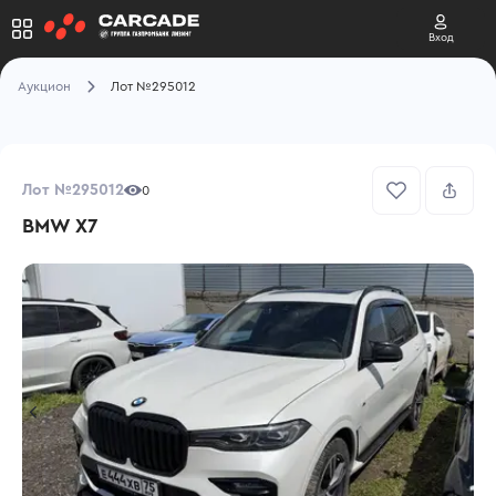
Вход
Аукцион
Лот №295012
Лот №295012
0
BMW X7