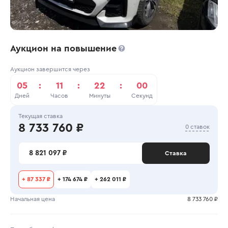
Аукцион на повышение
Аукцион завершится через
05
:
11
:
22
:
00
Дней
Часов
Минуты
Секунд
Текущая ставка
8 733 760 ₽
0 ставок
8 821 097 ₽
Ставка
+
87 337 ₽
+
174 674 ₽
+
262 011 ₽
Начальная цена
8 733 760 ₽