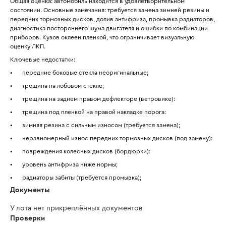
Общая оценка: автомобиль находится в удовлетворительном 
состоянии. Основные замечания: требуется замена зимней резины и 
передних тормозных дисков, долив антифриза, промывка радиаторов, 
диагностика постороннего шума двигателя и ошибки по комбинации 
приборов. Кузов оклеен пленкой, что ограничивает визуальную 
оценку ЛКП.
Ключевые недостатки:
•
передние боковые стекла неоригинальные; 
•
трещина на лобовом стекле; 
•
трещина на заднем правом дефлекторе (ветровике): 
•
трещина под пленкой на правой накладке порога: 
•
зимняя резина с сильным износом (требуется замена); 
•
неравномерный износ передних тормозных дисков (под замену): 
•
повреждения колесных дисков (бордюрки): 
•
уровень антифриза ниже нормы; 
•
радиаторы забиты (требуется промывка); 
Документы
•
посторонний шум двигателя на холостом ходу: 
•
завышенные значения по углу раздаточной коробки и коррекциям 
У лота нет прикреплённых документов
АКПП (требуется проверка при тест-драйве): 
Проверки
•
загрязнения салона, потертости.