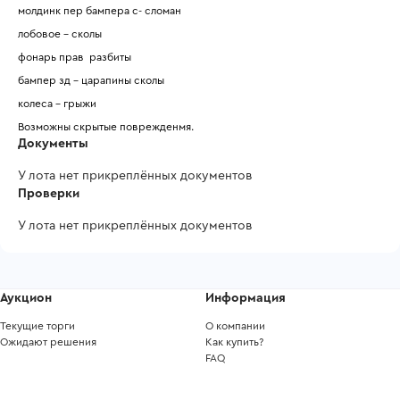
молдинк пер бампера с- сломан 
лобовое - сколы 
фонарь прав  разбиты 
бампер зд - царапины сколы 
колеса - грыжи 
Возможны скрытые поврежденмя.
Документы
У лота нет прикреплённых документов
Проверки
У лота нет прикреплённых документов
Аукцион
Информация
Текущие торги
О компании
Ожидают решения
Как купить?
FAQ