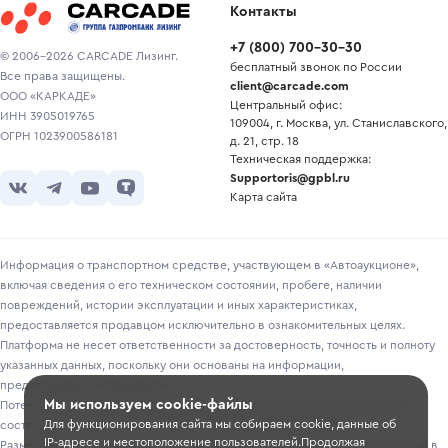
Контакты
+7
(
800
)
700-30-30
© 2006-2026 CARCADE Лизинг.
бесплатный звонок по России
Все права защищены.
client@carcade.com
ООО «КАРКАДЕ»
Центральный офис:
ИНН 3905019765
109004, г. Москва, ул. Станиславского,
ОГРН 1023900586181
д. 21, стр. 18
Техническая поддержка:
Supportoris@gpbl.ru
Карта сайта
Информация о транспортном средстве, участвующем в «Автоаукционе»,
включая сведения о его техническом состоянии, пробеге, наличии
повреждений, истории эксплуатации и иных характеристиках,
предоставляется продавцом исключительно в ознакомительных целях.
Платформа не несет ответственности за достоверность, точность и полноту
указанных данных, поскольку они основаны на информации,
предоставленной продавцом.
Мы используем cookie-файлы
Потенциальным покупателям рекомендуется самостоятельно проверять
Для функционирования сайта мы собираем cookie, данные об
состояние транспортного средства перед участием в торгах.
IP-адресе и местоположение пользователей.Продолжая
Размещение информации о лотах на сайте не является публичной офертой в