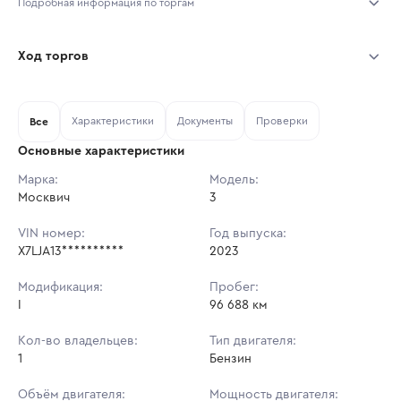
Подробная информация по торгам
Начало торгов:
07.08.2026, 09:40 МСК
Ход торгов
Конец торгов:
14.08.2026, 09:40 МСК
Участник
Дата, МСК
Ставка
Характеристики
Документы
Проверки
Тип аукциона:
Все
Открытые торги
Основные характеристики
Начальная цена:
984 200 ₽
Марка:
Модель:
Москвич
Ставок не найдено
3
Шаг торгов:
9 842 ₽
Пользователь не принимал участие
в аукционах
VIN номер:
Год выпуска:
Кол-во ставок:
-
X7LJA13**********
2023
Регион:
Ярославская Область
Модификация:
Пробег:
I
96 688 км
Кол-во владельцев:
Тип двигателя:
1
Бензин
Объём двигателя:
Мощность двигателя: