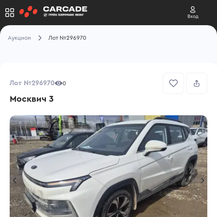
Вход
Аукцион
Лот №296970
Лот №296970
0
Москвич 3