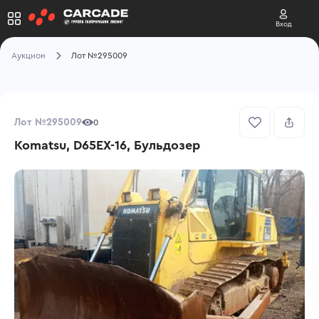
Вход
Аукцион
Лот №295009
Лот №295009
0
Komatsu, D65EX-16, Бульдозер