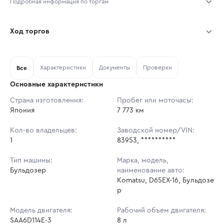
Подробная информация по торгам
Начало торгов:
05.08.2026, 09:46 МСК
Ход торгов
Конец торгов:
12.08.2026, 09:46 МСК
Участник
Дата, МСК
Ставка
Характеристики
Документы
Проверки
Тип аукциона:
Все
Открытые торги
Основные характеристики
Начальная цена:
14 326 000 ₽
Страна изготовления:
Пробег или моточасы:
Япония
Ставок не найдено
7 773 км
Шаг торгов:
143 260 ₽
Пользователь не принимал участие
в аукционах
Кол-во владельцев:
Заводской номер/VIN:
Кол-во ставок:
-
1
83953, **********
Регион:
Челябинская Область
Тип машины:
Марка, модель,
Бульдозер
наименование авто:
Komatsu, D65EX-16, Бульдозе
р
Модель двигателя:
Рабочий объем двигателя:
SAA6D114E-3
8 л