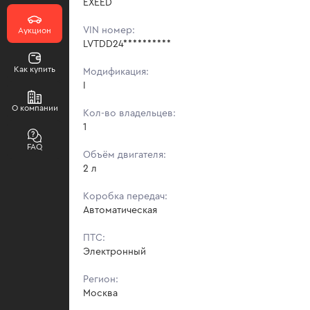
EXEED
VIN номер:
Аукцион
LVTDD24**********
Как купить
Модификация:
I
О компании
Кол-во владельцев:
1
FAQ
Объём двигателя:
2 л
Коробка передач:
Автоматическая
ПТС:
Электронный
Регион:
Москва