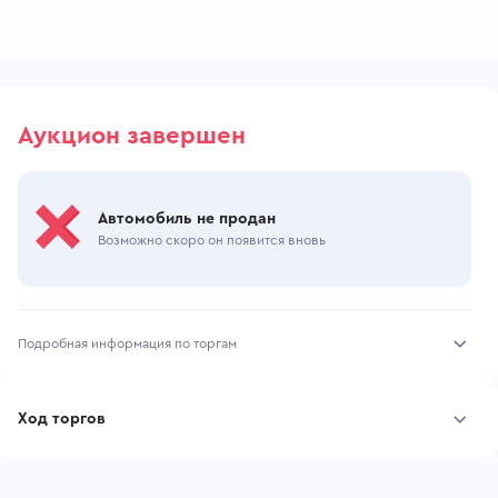
Аукцион завершен
Автомобиль не продан
Возможно скоро он появится вновь
Подробная информация по торгам
Начало торгов:
22.07.2026, 09:42 МСК
Ход торгов
Конец торгов:
28.07.2026, 15:59 МСК
Участник
Дата, МСК
Ставка
Тип аукциона:
Открытые торги