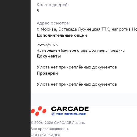
Кол-во дверей:
5
Адрес осмотра:
г. Москва, Эстакада Лужнецкая ТТК, напротив 
Дополнительные опции
95293/2023
На переднем бампере отрыв фрагмента, трещина
Документы
У лота нет прикреплённых документов
Проверки
У лота нет прикреплённых документов
© 2006-2026 CARCADE Лизинг.
Все права защищены.
ООО «КАРКАДЕ»