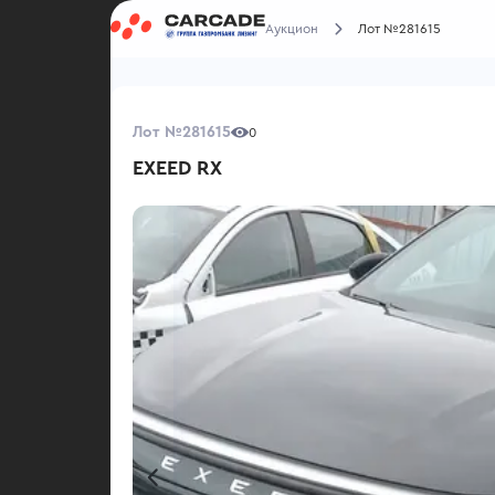
Аукцион
Лот №281615
Лот №281615
0
EXEED RX