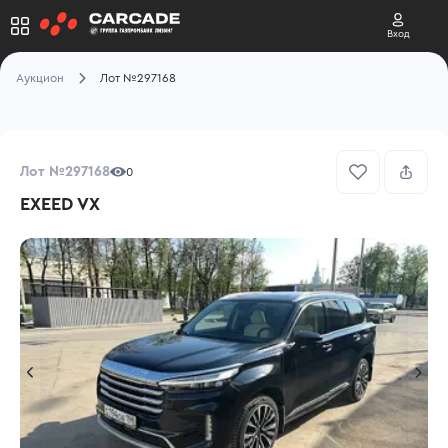
Вход
Аукцион
Лот №297168
Лот №297168
0
EXEED VX