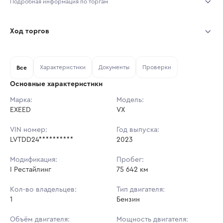
Подробная информация по торгам
Начало торгов:
07.08.2026, 10:30 МСК
Ход торгов
Конец торгов:
14.08.2026, 10:30 МСК
Участник
Дата, МСК
Ставка
Характеристики
Документы
Проверки
Тип аукциона:
Все
Открытые торги
Основные характеристики
Начальная цена:
2 772 000 ₽
Марка:
Модель:
EXEED
Ставок не найдено
VX
Шаг торгов:
27 720 ₽
Пользователь не принимал участие
в аукционах
VIN номер:
Год выпуска:
Кол-во ставок:
-
LVTDD24**********
2023
Регион:
Москва
Модификация:
Пробег:
I Рестайлинг
75 642 км
Кол-во владельцев:
Тип двигателя:
1
Бензин
Объём двигателя:
Мощность двигателя: