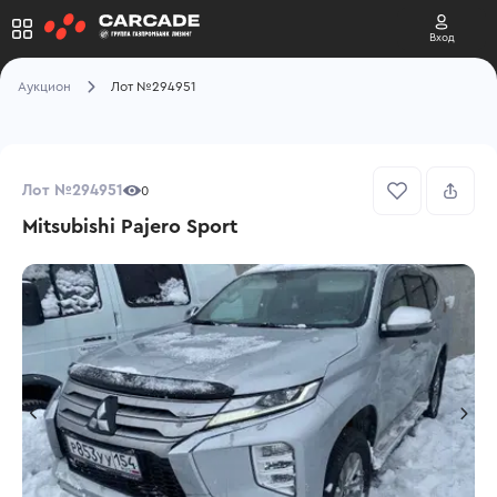
Вход
Аукцион
Лот №294951
Лот №294951
0
Mitsubishi Pajero Sport