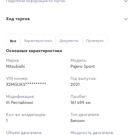
Подробная информация по торгам
Начало торгов:
05.08.2026, 08:58 МСК
Ход торгов
Конец торгов:
12.08.2026, 08:58 МСК
Участник
Дата, МСК
Ставка
Характеристики
Документы
Проверки
Тип аукциона:
Все
Открытые торги
Основные характеристики
Начальная цена:
2 976 300 ₽
Марка:
Модель:
Mitsubishi
Ставок не найдено
Pajero Sport
Шаг торгов:
29 763 ₽
Пользователь не принимал участие
в аукционах
VIN номер:
Год выпуска:
Кол-во ставок:
-
X2MGUKS**********
2021
Регион:
Кемеровская Область
Модификация:
Пробег:
III Рестайлинг
161 499 км
Кол-во владельцев:
Тип двигателя:
1
Бензин
Объём двигателя:
Мощность двигателя: