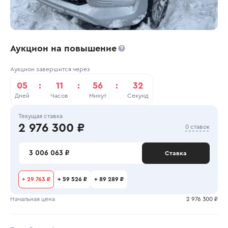
Аукцион на повышение
Аукцион завершится через
05
:
11
:
56
:
32
Дней
Часов
Минут
Секунд
Текущая ставка
2 976 300 ₽
0 ставок
3 006 063 ₽
Ставка
+
29 763 ₽
+
59 526 ₽
+
89 289 ₽
Начальная цена
2 976 300 ₽