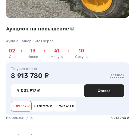
Аукцион на повышение
Аукцион завершится через
02
:
13
:
41
:
10
Дня
Часов
Минута
Секунд
Текущая ставка
8 913 780 ₽
0 ставок
9 002 917 ₽
Ставка
+
89 137 ₽
+
178 274 ₽
+
267 411 ₽
Начальная цена
8 913 780 ₽