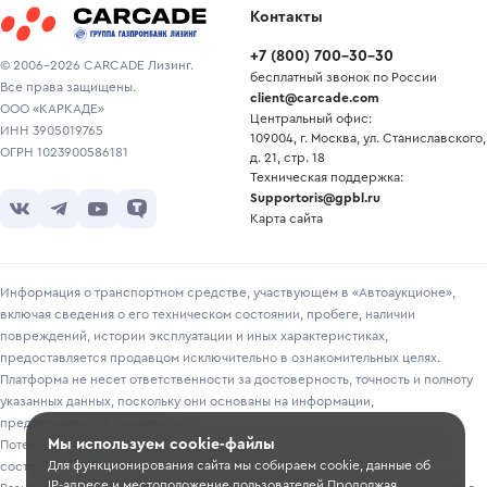
Контакты
+7
(
800
)
700-30-30
© 2006-2026 CARCADE Лизинг.
бесплатный звонок по России
Все права защищены.
client@carcade.com
ООО «КАРКАДЕ»
Центральный офис:
ИНН 3905019765
109004, г. Москва, ул. Станиславского,
ОГРН 1023900586181
д. 21, стр. 18
Техническая поддержка:
Supportoris@gpbl.ru
Карта сайта
Информация о транспортном средстве, участвующем в «Автоаукционе»,
включая сведения о его техническом состоянии, пробеге, наличии
повреждений, истории эксплуатации и иных характеристиках,
предоставляется продавцом исключительно в ознакомительных целях.
Платформа не несет ответственности за достоверность, точность и полноту
указанных данных, поскольку они основаны на информации,
предоставленной продавцом.
Мы используем cookie-файлы
Потенциальным покупателям рекомендуется самостоятельно проверять
Для функционирования сайта мы собираем cookie, данные об
состояние транспортного средства перед участием в торгах.
IP-адресе и местоположение пользователей.Продолжая