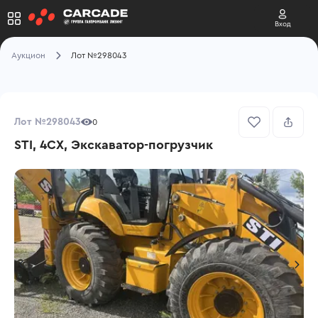
Вход
Аукцион
Лот №298043
Лот №298043
0
STI, 4CX, Экскаватор-погрузчик