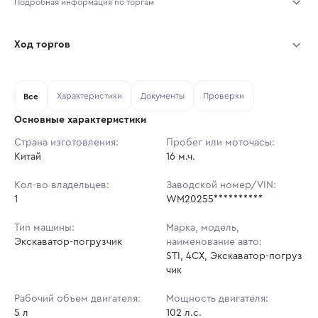
Подробная информация по торгам
Начало торгов:
08.08.2026, 06:00 МСК
Ход торгов
Конец торгов:
11.08.2026, 07:30 МСК
Участник
Дата, МСК
Ставка
Характеристики
Документы
Проверки
Тип аукциона:
Все
Открытые торги
Основные характеристики
Начальная цена:
8 913 780 ₽
Страна изготовления:
Пробег или моточасы:
Китай
Ставок не найдено
16 м.ч.
Шаг торгов:
89 137 ₽
Пользователь не принимал участие
в аукционах
Кол-во владельцев:
Заводской номер/VIN:
Кол-во ставок:
-
1
WM20255**********
Регион:
Челябинская Область
Тип машины:
Марка, модель,
Экскаватор-погрузчик
наименование авто:
STI, 4CX, Экскаватор-погруз
чик
Рабочий объем двигателя:
Мощность двигателя:
5 л
102 л.с.