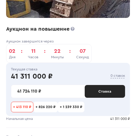
Аукцион на повышение
Аукцион завершится через
02
:
11
:
22
:
07
Дня
Часов
Минуты
Секунд
Текущая ставка
41 311 000 ₽
0 ставок
41 724 110 ₽
Ставка
+
413 110 ₽
+
826 220 ₽
+
1 239 330 ₽
Начальная цена
41 311 000 ₽