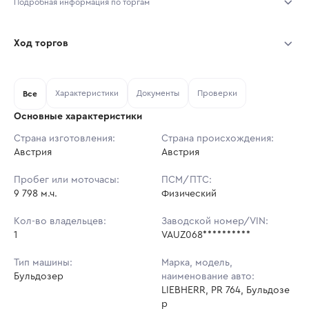
Подробная информация по торгам
Начало торгов:
03.08.2026, 10:30 МСК
Ход торгов
Конец торгов:
10.08.2026, 10:30 МСК
Участник
Дата, МСК
Ставка
Характеристики
Документы
Проверки
Тип аукциона:
Все
Открытые торги
Основные характеристики
Начальная цена:
41 311 000 ₽
Страна изготовления:
Страна происхождения:
Австрия
Ставок не найдено
Австрия
Шаг торгов:
413 110 ₽
Пользователь не принимал участие
в аукционах
Пробег или моточасы:
ПСМ/ПТС:
Кол-во ставок:
-
9 798 м.ч.
Физический
Регион:
Иркутская Область
Кол-во владельцев:
Заводской номер/VIN:
1
VAUZ068**********
Тип машины:
Марка, модель,
Бульдозер
наименование авто:
LIEBHERR, PR 764, Бульдозе
р