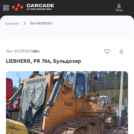
Вход
Аукцион
Лот №292611
Лот №292611
0
LIEBHERR, PR 764, Бульдозер