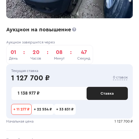
Аукцион на повышение
Аукцион завершится через
01
:
20
:
08
:
47
День
Часов
Минут
Секунд
Текущая ставка
1 127 700 ₽
0 ставок
1 138 977 ₽
Ставка
+
11 277 ₽
+
22 554 ₽
+
33 831 ₽
Начальная цена
1 127 700 ₽