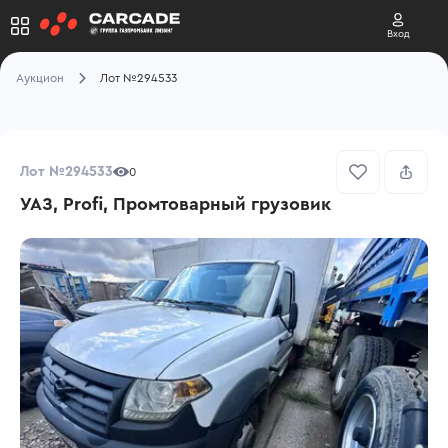
Вход
Аукцион
Лот №294533
Лот №294533
0
УАЗ, Profi, Промтоварный грузовик