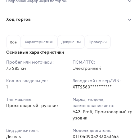
Подробная информация по торгам
Начало торгов:
04.08.2026, 12:06 МСК
Ход торгов
Конец торгов:
11.08.2026, 12:06 МСК
Участник
Дата, МСК
Ставка
Характеристики
Документы
Проверки
Тип аукциона:
Все
Открытые торги
Основные характеристики
Начальная цена:
1 127 700 ₽
Пробег или моточасы:
ПСМ/ПТС:
75 285 км
Ставок не найдено
Электронный
Шаг торгов:
11 277 ₽
Пользователь не принимал участие
в аукционах
Кол-во владельцев:
Заводской номер/VIN:
Кол-во ставок:
-
1
XTT2360**********
Регион:
Тульская Область
Тип машины:
Марка, модель,
Промтоварный грузовик
наименование авто:
УАЗ, Profi, Промтоварный гр
узовик
Вид движителя:
Модель двигателя:
Дизель
XTT0409052R3033643