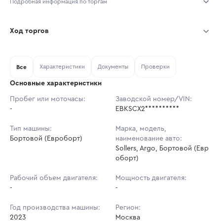
Подробная информация по торгам
Начало торгов:
04.08.2026, 10:06 МСК
Ход торгов
Конец торгов:
11.08.2026, 10:06 МСК
Участник
Дата, МСК
Ставка
Характеристики
Документы
Проверки
Тип аукциона:
Все
Открытые торги
Основные характеристики
Начальная цена:
1 153 800 ₽
Пробег или моточасы:
Заводской номер/VIN:
-
Ставок не найдено
EBKSCX2**********
Шаг торгов:
11 538 ₽
Пользователь не принимал участие
в аукционах
Тип машины:
Марка, модель,
Кол-во ставок:
-
Бортовой (Евроборт)
наименование авто:
Sollers, Argo, Бортовой (Евр
Регион:
Москва
оборт)
Рабочий объем двигателя:
Мощность двигателя:
-
-
Год производства машины:
Регион:
2023
Москва