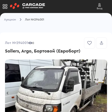
Вход
Аукцион
Лот №294001
Лот №294001
0
Sollers, Argo, Бортовой (Евроборт)