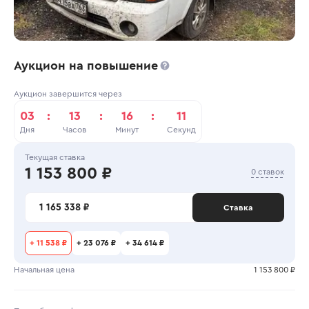
Аукцион на повышение
Аукцион завершится через
03
:
13
:
16
:
11
Дня
Часов
Минут
Секунд
Текущая ставка
1 153 800 ₽
0 ставок
1 165 338 ₽
Ставка
+
11 538 ₽
+
23 076 ₽
+
34 614 ₽
Начальная цена
1 153 800 ₽