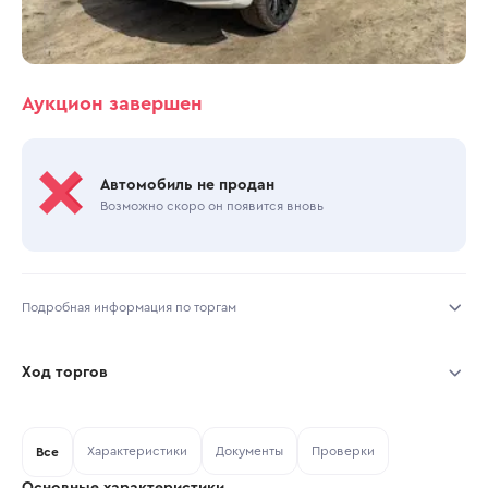
Аукцион завершен
Автомобиль не продан
Возможно скоро он появится вновь
Подробная информация по торгам
Начало торгов:
14.07.2026, 09:40 МСК
Ход торгов
Конец торгов:
15.07.2026, 12:43 МСК
Участник
Дата, МСК
Ставка
Характеристики
Документы
Проверки
Тип аукциона:
Все
Открытые торги
Основные характеристики