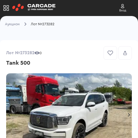
Вход
Аукцион
Лот №273282
Лот №273282
0
Tank 500