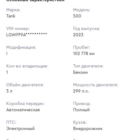
Начальная цена:
3 778 950 ₽
Марка:
Модель:
Tank
Ставок не найдено
500
Шаг торгов:
37 789 ₽
Пользователь не принимал участие
в аукционах
VIN номер:
Год выпуска:
Кол-во ставок:
-
LGWFF9A**********
2023
Регион:
Тюменская Область
Модификация:
Пробег:
I
102 778 км
Кол-во владельцев:
Тип двигателя:
1
Бензин
Объём двигателя:
Мощность двигателя:
3 л
299 л.с.
Коробка передач:
Привод:
Автоматическая
Полный
ПТС:
Кузов:
Электронный
Внедорожник