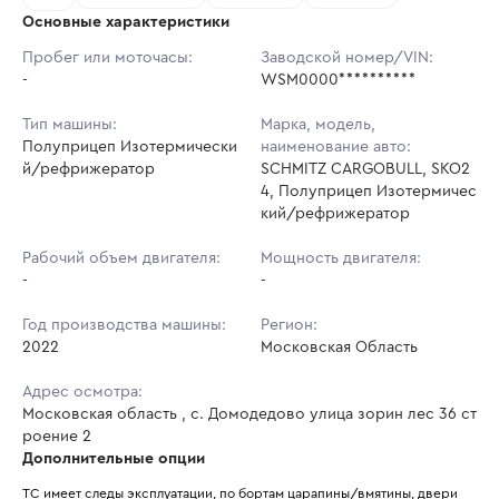
Основные характеристики
Начальная цена:
8 519 220 ₽
Пробег или моточасы:
Заводской номер/VIN:
-
Ставок не найдено
WSM0000**********
Шаг торгов:
85 192 ₽
Пользователь не принимал участие
в аукционах
Тип машины:
Марка, модель,
Кол-во ставок:
-
Полуприцеп Изотермически
наименование авто:
й/рефрижератор
SCHMITZ CARGOBULL, SKO2
Регион:
Московская Область
4, Полуприцеп Изотермичес
кий/рефрижератор
Рабочий объем двигателя:
Мощность двигателя:
-
-
Год производства машины:
Регион:
2022
Московская Область
Адрес осмотра:
Московская область , с. Домодедово улица зорин лес 36 ст
роение 2
Дополнительные опции
ТС имеет следы эксплуатации, по бортам царапины/вмятины, двери 