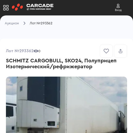
Вход
Аукцион
Лот №293362
Лот №293362
0
SCHMITZ CARGOBULL, SKO24, Полуприцеп
Изотермический/рефрижератор