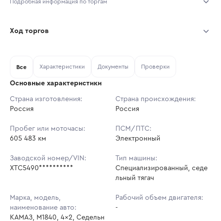
Подробная информация по торгам
Начало торгов:
03.08.2026, 11:46 МСК
Ход торгов
Конец торгов:
10.08.2026, 11:46 МСК
Участник
Дата, МСК
Ставка
Характеристики
Документы
Проверки
Тип аукциона:
Все
Открытые торги
Основные характеристики
Начальная цена:
2 449 860 ₽
Страна изготовления:
Страна происхождения:
Россия
Ставок не найдено
Россия
Шаг торгов:
24 499 ₽
Пользователь не принимал участие
в аукционах
Пробег или моточасы:
ПСМ/ПТС:
Кол-во ставок:
-
605 483 км
Электронный
Регион:
Башкортостан Республика
Заводской номер/VIN:
Тип машины:
XTC5490**********
Специализированный, седе
льный тягач
Марка, модель,
Рабочий объем двигателя:
наименование авто:
-
КАМАЗ, M1840, 4x2, Седельн