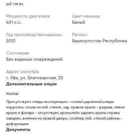
ый тягач
Мощность двигателя:
Цвет машины:
401 л.с.
Белый
Год производства машины:
Регион:
2021
Башкортостан Республика
Состояние:
Без видимых повреждений
Адрес осмотра:
г. Уфа, ул. Благоварская, 22
Дополнительные опции
Normal
Присутствуют следы эксплуатации - сколы\царапины\следы 
коррозии, сколы на лоб. стекле, зад. правое крыло - разрыв, левое 
крыло и фонарь - отсутствует, кронштейн заднего крыла справа 
заварен, вмятина на правой двери, спойлер лоб. стекла\кабины - 
деформация 
Документы