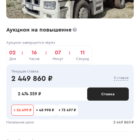
Аукцион на повышение
Аукцион завершится через
02
:
16
:
07
:
11
Дня
Часов
Минут
Секунд
Текущая ставка
2 449 860 ₽
0 ставок
2 474 359 ₽
Ставка
+
24 499 ₽
+
48 998 ₽
+
73 497 ₽
Начальная цена
2 449 860 ₽