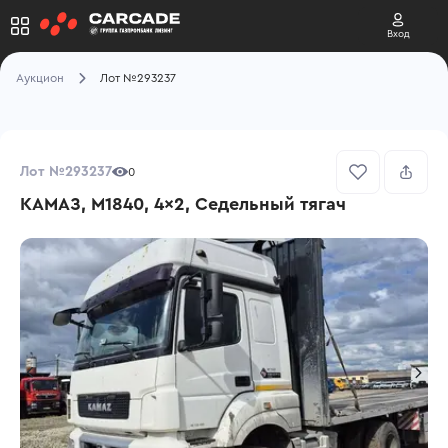
Вход
Аукцион
Лот №293237
Лот №293237
0
КАМАЗ, M1840, 4x2, Седельный тягач