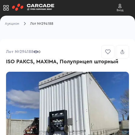
Вход
Аукцион
Лот №294188
Лот №294188
0
ISO PAKCS, MAXIMA, Полуприцеп шторный