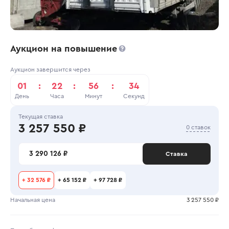
Аукцион на повышение
Аукцион завершится через
01
:
22
:
56
:
34
День
Часа
Минут
Секунд
Текущая ставка
3 257 550 ₽
0 ставок
3 290 126 ₽
Ставка
+
32 576 ₽
+
65 152 ₽
+
97 728 ₽
Начальная цена
3 257 550 ₽