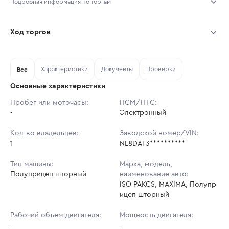
Подробная информация по торгам
Начало торгов:
04.08.2026, 10:42 МСК
Ход торгов
Конец торгов:
11.08.2026, 10:42 МСК
Участник
Дата, МСК
Ставка
Характеристики
Документы
Проверки
Тип аукциона:
Все
Открытые торги
Основные характеристики
Начальная цена:
3 257 550 ₽
Пробег или моточасы:
ПСМ/ПТС:
-
Ставок не найдено
Электронный
Шаг торгов:
32 576 ₽
Пользователь не принимал участие
в аукционах
Кол-во владельцев:
Заводской номер/VIN:
Кол-во ставок:
-
1
NL8DAF3**********
Регион:
Кемеровская Область
Тип машины:
Марка, модель,
Полуприцеп шторный
наименование авто:
ISO PAKCS, MAXIMA, Полупр
ицеп шторный
Рабочий объем двигателя:
Мощность двигателя:
-
-