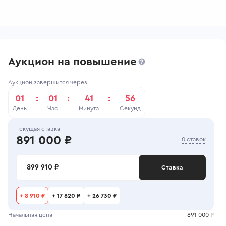
Аукцион на повышение
Аукцион завершится через
01
:
01
:
41
:
56
День
Час
Минута
Секунд
Текущая ставка
891 000 ₽
0 ставок
899 910 ₽
Ставка
+
8 910 ₽
+
17 820 ₽
+
26 730 ₽
Начальная цена
891 000 ₽