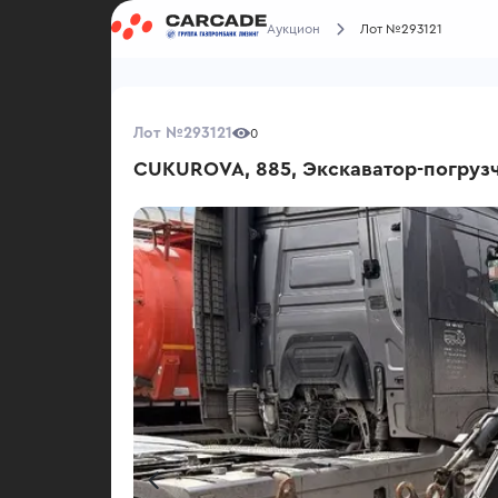
Аукцион
Лот №293121
Лот №293121
0
CUKUROVA, 885, Экскаватор-погруз