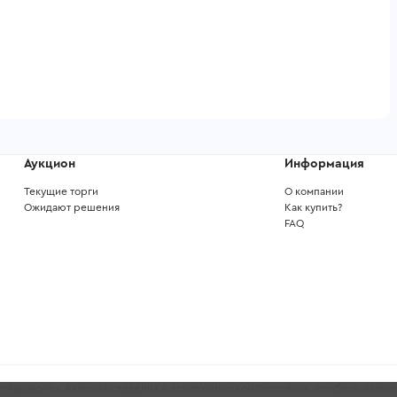
Аукцион
Информация
Текущие торги
О компании
Ожидают решения
Как купить?
FAQ
аукционе», включая сведения о его техническом состоянии, пробеге, наличи