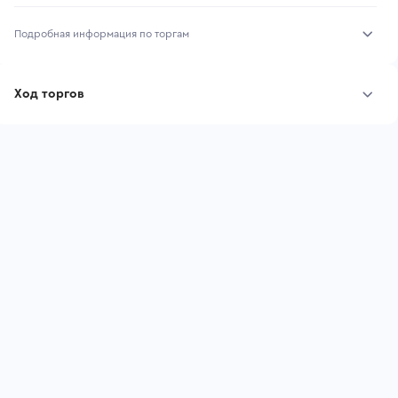
Подробная информация по торгам
Начало торгов:
03.08.2026, 11:32 МСК
Ход торгов
Конец торгов:
10.08.2026, 11:32 МСК
Участник
Дата, МСК
Ставка
Тип аукциона:
Открытые торги
Начальная цена:
6 770 960 ₽
Шаг торгов:
67 710 ₽
Ставок не найдено
Пользователь не принимал участие
Кол-во ставок:
-
в аукционах
Регион:
Татарстан Республика