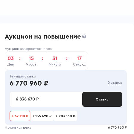
Аукцион на повышение
Аукцион завершится через
03
:
15
:
31
:
17
Дня
Часов
Минута
Секунд
Текущая ставка
6 770 960 ₽
0 ставок
6 838 670 ₽
Ставка
+
67 710 ₽
+
135 420 ₽
+
203 130 ₽
Начальная цена
6 770 960 ₽