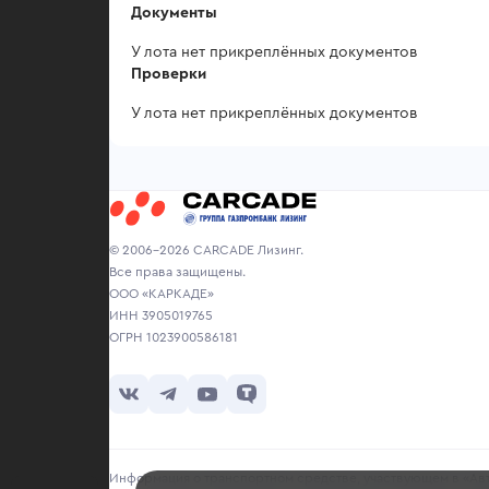
Документы
У лота нет прикреплённых документов
Проверки
У лота нет прикреплённых документов
© 2006-2026 CARCADE Лизинг.
Все права защищены.
ООО «КАРКАДЕ»
ИНН 3905019765
ОГРН 1023900586181
Информация о транспортном средстве, участвующем в «Авто