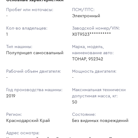
Начальная цена:
1 227 290 ₽
Пробег или моточасы:
ПСМ/ПТС:
-
Ставок не найдено
Электронный
Шаг торгов:
12 273 ₽
Пользователь не принимал участие
в аукционах
Кол-во владельцев:
Заводской номер/VIN:
Кол-во ставок:
-
1
X0T9523**********
Регион:
Краснодарский Край
Тип машины:
Марка, модель,
Полуприцеп самосвальный
наименование авто:
ТОНАР, 952342
Рабочий объем двигателя:
Мощность двигателя:
-
-
Год производства машины:
Максимальная технически
2019
допустимая масса, кг:
50
Регион:
Состояние:
Краснодарский Край
Без видимых повреждений
Адрес осмотра: