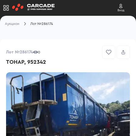
Вход
Аукцион
Лот №286174
Лот №286174
0
ТОНАР, 952342