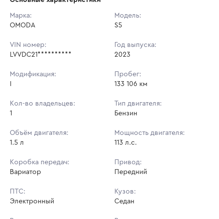
Начальная цена:
716 400 ₽
Марка:
Модель:
OMODA
Ставок не найдено
S5
Шаг торгов:
7 164 ₽
Пользователь не принимал участие
в аукционах
VIN номер:
Год выпуска:
Кол-во ставок:
-
LVVDC21**********
2023
Регион:
Москва
Модификация:
Пробег:
I
133 106 км
Кол-во владельцев:
Тип двигателя:
1
Бензин
Объём двигателя:
Мощность двигателя:
1.5 л
113 л.с.
Коробка передач:
Привод:
Вариатор
Передний
ПТС:
Кузов:
Электронный
Седан