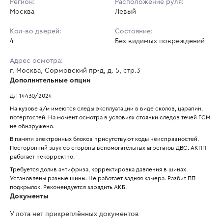
Регион:
Расположение руля:
Москва
Левый
Кол-во дверей:
Состояние:
4
Без видимых повреждений
Адрес осмотра:
г. Москва, Сормовский пр-д, д. 5, стр.3
Дополнительные опции
ДЛ 14430/2024
На кузове а/м имеются следы эксплуатации в виде сколов, царапин, 
потертостей. На момент осмотра в условиях стоянки следов течей ГСМ 
не обнаружено.
В памяти электронных блоков присутствуют коды неисправностей. 
Посторонний звук со стороны вспомогательных агрегатов ДВС. АКПП 
работает некорректно.
Требуется долив антифриза, корректировка давления в шинах. 
Установлены разные шины. Не работает задняя камера. Разбит ПП 
подкрылок. Рекомендуется зарядить АКБ.
Документы
У лота нет прикреплённых документов