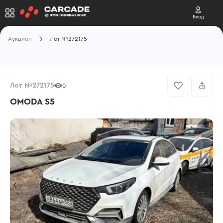
Вход
Аукцион
Лот №272175
Лот №272175
0
OMODA S5