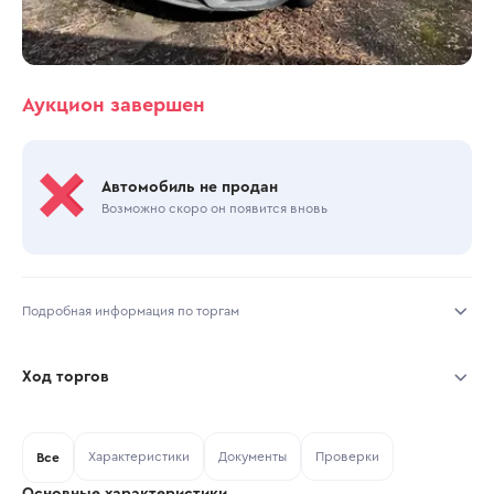
Аукцион завершен
Автомобиль не продан
Возможно скоро он появится вновь
Подробная информация по торгам
Начало торгов:
13.07.2026, 10:36 МСК
Ход торгов
Конец торгов:
15.07.2026, 09:49 МСК
Участник
Дата, МСК
Ставка
Характеристики
Документы
Проверки
Тип аукциона:
Все
Открытые торги
Основные характеристики