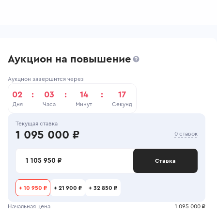
Аукцион на повышение
Аукцион завершится через
02
:
03
:
14
:
17
Дня
Часа
Минут
Секунд
Текущая ставка
1 095 000 ₽
0 ставок
1 105 950 ₽
Ставка
+
10 950 ₽
+
21 900 ₽
+
32 850 ₽
Начальная цена
1 095 000 ₽