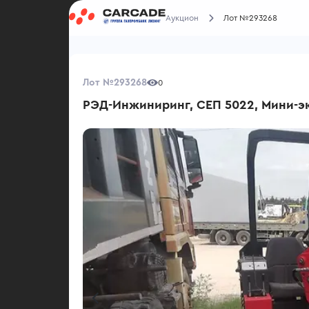
Аукцион
Лот №293268
Лот №293268
0
РЭД-Инжиниринг, СЕП 5022, Мини-э