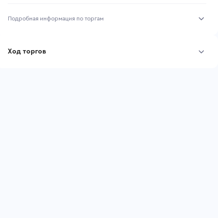
Подробная информация по торгам
Начало торгов:
03.08.2026, 11:52 МСК
Ход торгов
Конец торгов:
10.08.2026, 11:52 МСК
Участник
Дата, МСК
Ставка
Тип аукциона:
Открытые торги
Начальная цена:
1 095 000 ₽
Шаг торгов:
10 950 ₽
Ставок не найдено
Пользователь не принимал участие
Кол-во ставок:
-
в аукционах
Регион:
Воронежская Область