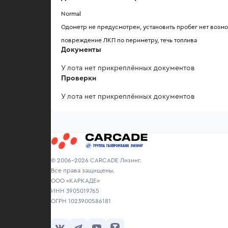
Normal
Одометр не предусмотрен, установить пробег нет возм
повреждение ЛКП по периметру, течь топлива
Документы
У лота нет прикреплённых документов
Проверки
У лота нет прикреплённых документов
© 2006-2026 CARCADE Лизинг.
Все права защищены.
ООО «КАРКАДЕ»
ИНН 3905019765
ОГРН 1023900586181