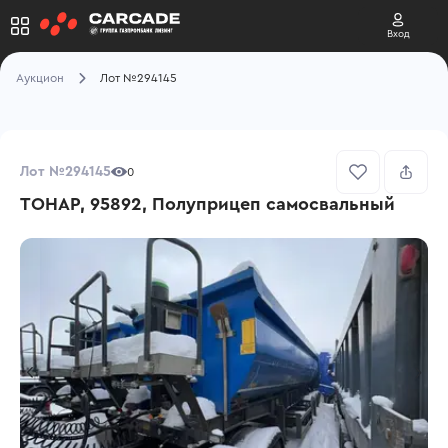
Вход
Аукцион
Лот №294145
Лот №294145
0
ТОНАР, 95892, Полуприцеп самосвальный