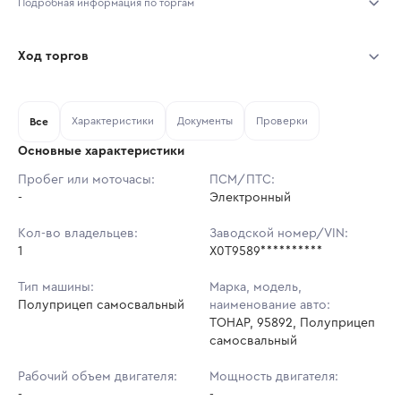
Подробная информация по торгам
Начало торгов:
04.08.2026, 10:30 МСК
Ход торгов
Конец торгов:
11.08.2026, 10:30 МСК
Участник
Дата, МСК
Ставка
Характеристики
Документы
Проверки
Тип аукциона:
Все
Открытые торги
Основные характеристики
Начальная цена:
2 208 000 ₽
Пробег или моточасы:
ПСМ/ПТС:
-
Ставок не найдено
Электронный
Шаг торгов:
22 080 ₽
Пользователь не принимал участие
в аукционах
Кол-во владельцев:
Заводской номер/VIN:
Кол-во ставок:
-
1
X0T9589**********
Регион:
Санкт-Петербург
Тип машины:
Марка, модель,
Полуприцеп самосвальный
наименование авто:
ТОНАР, 95892, Полуприцеп
самосвальный
Рабочий объем двигателя:
Мощность двигателя:
-
-