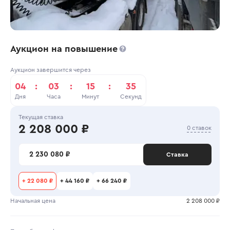
Аукцион на повышение
Аукцион завершится через
04
:
03
:
15
:
35
Дня
Часа
Минут
Секунд
Текущая ставка
2 208 000 ₽
0 ставок
2 230 080 ₽
Ставка
+
22 080 ₽
+
44 160 ₽
+
66 240 ₽
Начальная цена
2 208 000 ₽