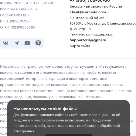
+7
(
800
)
700-30-30
© 2006-2026 CARCADE Лизинг.
бесплатный звонок по России
Все права защищены.
client@carcade.com
ООО «КАРКАДЕ»
Центральный офис:
ИНН 3905019765
109004, г. Москва, ул. Станиславского,
ОГРН 1023900586181
д. 21, стр. 18
Техническая поддержка:
Supportoris@gpbl.ru
Карта сайта
Информация о транспортном средстве, участвующем в «Автоаукционе»,
включая сведения о его техническом состоянии, пробеге, наличии
повреждений, истории эксплуатации и иных характеристиках,
предоставляется продавцом исключительно в ознакомительных целях.
Платформа не несет ответственности за достоверность, точность и полноту
указанных данных, поскольку они основаны на информации,
предоставленной продавцом.
Мы используем cookie-файлы
Потенциальным покупателям рекомендуется самостоятельно проверять
Для функционирования сайта мы собираем cookie, данные об
состояние транспортного средства перед участием в торгах.
IP-адресе и местоположение пользователей.Продолжая
Размещение информации о лотах на сайте не является публичной офертой в
использовать сайт, вы соглашаетесь со сбором и обработкой
смысле, предусмотренном ст. 435-437 ГК РФ.
этих данных.
Администрация Платформы оставляет за собой право вносить изменения в