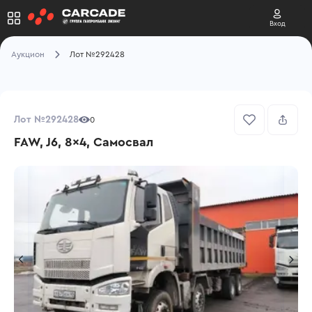
Вход
Аукцион
Лот №292428
Лот №292428
0
FAW, J6, 8x4, Самосвал