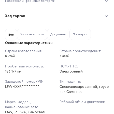
Подробная информация по торгам
Начало торгов:
03.08.2026, 10:06 МСК
Ход торгов
Конец торгов:
10.08.2026, 10:06 МСК
Участник
Дата, МСК
Ставка
Характеристики
Документы
Проверки
Тип аукциона:
Все
Открытые торги
Основные характеристики
Начальная цена:
3 122 460 ₽
Страна изготовления:
Страна происхождения:
Китай
Ставок не найдено
Китай
Шаг торгов:
31 225 ₽
Пользователь не принимал участие
в аукционах
Пробег или моточасы:
ПСМ/ПТС:
Кол-во ставок:
-
183 177 км
Электронный
Регион:
Липецкая Область
Заводской номер/VIN:
Тип машины:
LFWMXXR**********
Специализированный, грузо
вик Самосвал
Марка, модель,
Рабочий объем двигателя:
наименование авто:
-
FAW, J6, 8x4, Самосвал