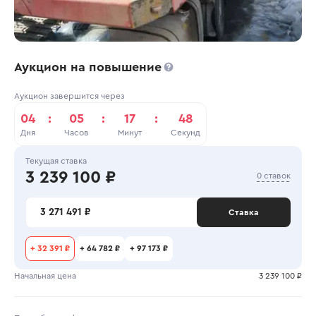
Аукцион на повышение
Аукцион завершится через
04
:
05
:
17
:
48
Дня
Часов
Минут
Секунд
Текущая ставка
3 239 100 ₽
0 ставок
3 271 491 ₽
Ставка
+
32 391 ₽
+
64 782 ₽
+
97 173 ₽
Начальная цена
3 239 100 ₽