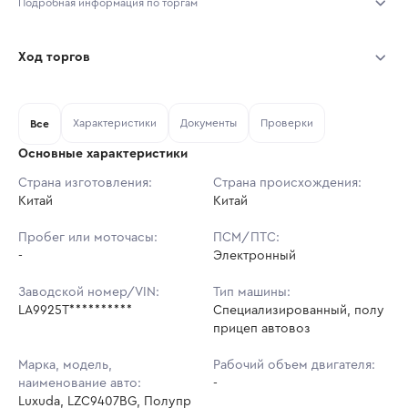
Подробная информация по торгам
Начало торгов:
03.08.2026, 10:04 МСК
Ход торгов
Конец торгов:
10.08.2026, 10:04 МСК
Участник
Дата, МСК
Ставка
Характеристики
Документы
Проверки
Тип аукциона:
Все
Открытые торги
Основные характеристики
Начальная цена:
3 239 100 ₽
Страна изготовления:
Страна происхождения:
Китай
Ставок не найдено
Китай
Шаг торгов:
32 391 ₽
Пользователь не принимал участие
в аукционах
Пробег или моточасы:
ПСМ/ПТС:
Кол-во ставок:
-
-
Электронный
Регион:
Московская Область
Заводской номер/VIN:
Тип машины:
LA9925T**********
Специализированный, полу
прицеп автовоз
Марка, модель,
Рабочий объем двигателя:
наименование авто:
-
Luxuda, LZC9407BG, Полупр