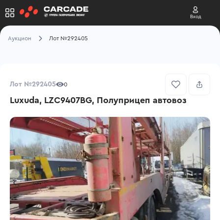
Вход
Аукцион
Лот №292405
Лот №292405
0
Luxuda, LZC9407BG, Полуприцеп автовоз