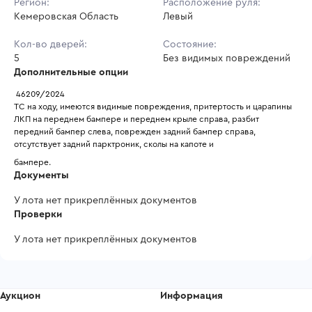
Регион:
Расположение руля:
Кемеровская Область
Левый
Кол-во дверей:
Состояние:
5
Без видимых повреждений
Дополнительные опции
 46209/2024
ТС на ходу, имеются видимые повреждения, притертость и царапины 
ЛКП на переднем бампере и переднем крыле справа, разбит 
передний бампер слева, поврежден задний бампер справа, 
отсутствует задний парктроник, сколы на капоте и
бампере.
Документы
У лота нет прикреплённых документов
Проверки
У лота нет прикреплённых документов
Аукцион
Информация