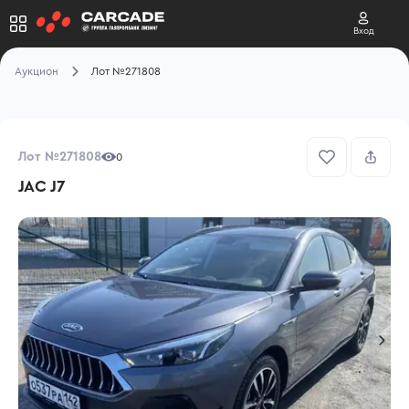
Вход
Аукцион
Лот №271808
Лот №271808
0
JAC J7