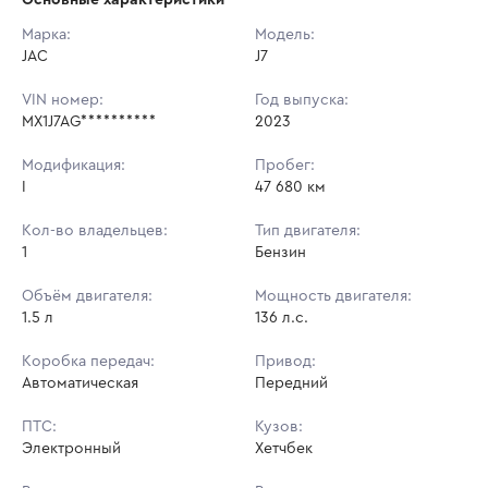
Начальная цена:
1 026 000 ₽
Марка:
Модель:
JAC
Ставок не найдено
J7
Шаг торгов:
10 260 ₽
Пользователь не принимал участие
в аукционах
VIN номер:
Год выпуска:
Кол-во ставок:
-
MX1J7AG**********
2023
Регион:
Кемеровская Область
Модификация:
Пробег:
I
47 680 км
Кол-во владельцев:
Тип двигателя:
1
Бензин
Объём двигателя:
Мощность двигателя:
1.5 л
136 л.с.
Коробка передач:
Привод:
Автоматическая
Передний
ПТС:
Кузов:
Электронный
Хетчбек