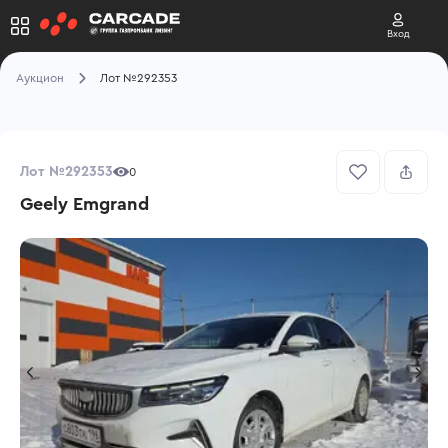
Вход
Аукцион
Лот №292353
Лот №292353
0
Geely Emgrand