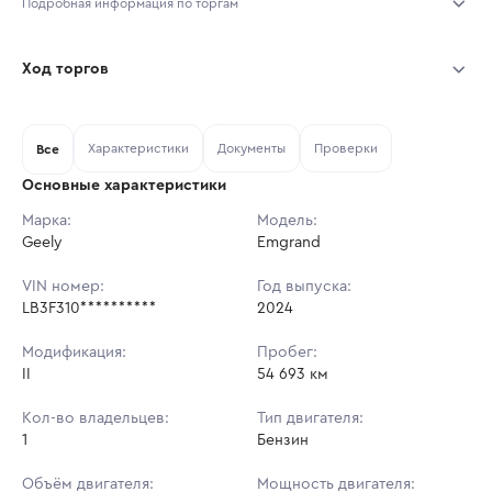
Подробная информация по торгам
Начало торгов:
03.08.2026, 10:00 МСК
Ход торгов
Конец торгов:
10.08.2026, 10:00 МСК
Участник
Дата, МСК
Ставка
Характеристики
Документы
Проверки
Тип аукциона:
Все
Открытые торги
Основные характеристики
Начальная цена:
1 302 300 ₽
Марка:
Модель:
Geely
Ставок не найдено
Emgrand
Шаг торгов:
13 023 ₽
Пользователь не принимал участие
в аукционах
VIN номер:
Год выпуска:
Кол-во ставок:
-
LB3F310**********
2024
Регион:
Свердловская Область
Модификация:
Пробег:
II
54 693 км
Кол-во владельцев:
Тип двигателя:
1
Бензин
Объём двигателя:
Мощность двигателя: