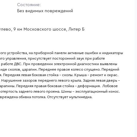
Состояние:
Без видимых повреждений
улево, 9 км Московского шоссе, Литер Б
го устройства, на приборной панели активные ошибки и индикаторы 
го управления, присутствует посторонний звук при работе 
 работе ДВС. При проведении электронной диагностики выявлены 
виде сколов, царапин. Переднее правое колесо спущено. Передний 
 Передняя левая боковая стойка - сколы. Крыша - ремонт и окрас. 
 Нарушение зазоров переднего левого крыла. Задняя левая дверь - 
царапины. Передняя правая боковая стойка - деформация.  Лобовое 
ротертость заднего левого проема. Шины - эксплуатационный износ. 
вреждена обивка потолка. Отсутствует мультимедиа. 