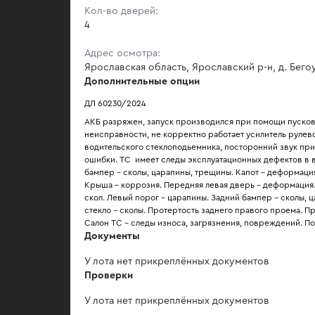
Кол-во дверей:
4
Адрес осмотра:
Ярославская область, Ярославский р-н, д. Бего
Дополнительные опции
ДЛ 60230/2024
АКБ разряжен, запуск производился при помощи пусково
неисправности, не корректно работает усилитель рулево
водительского стеклоподьемника, посторонний звук при
ошибки. ТС  имеет следы эксплуатационных дефектов в 
бампер - сколы, царапины, трещины. Капот - деформация.
Крыша - коррозия. Передняя левая дверь - деформация.
скол. Левый порог - царапины. Задний бампер - сколы, 
стекло - сколы. Протертость заднего правого проема. П
Салон ТС - следы износа, загрязнения, повреждений. По
Документы
У лота нет прикреплённых документов
Проверки
У лота нет прикреплённых документов