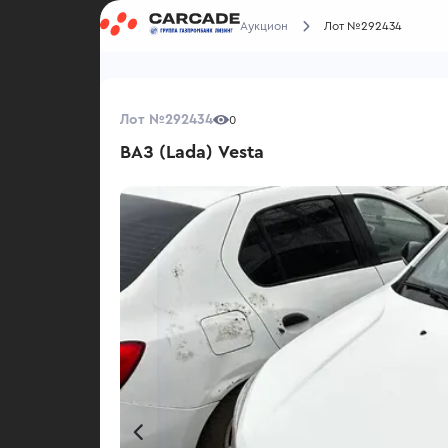
Аукцион
Лот №292434
Лот №292434
0
ВАЗ (Lada) Vesta