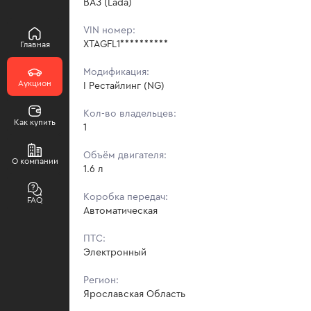
ВАЗ (Lada)
VIN номер:
XTAGFL1**********
Главная
Модификация:
Аукцион
I Рестайлинг (NG)
Кол-во владельцев:
Как купить
1
Объём двигателя:
О компании
1.6 л
Коробка передач:
FAQ
Автоматическая
ПТС:
Электронный
Регион:
Ярославская Область