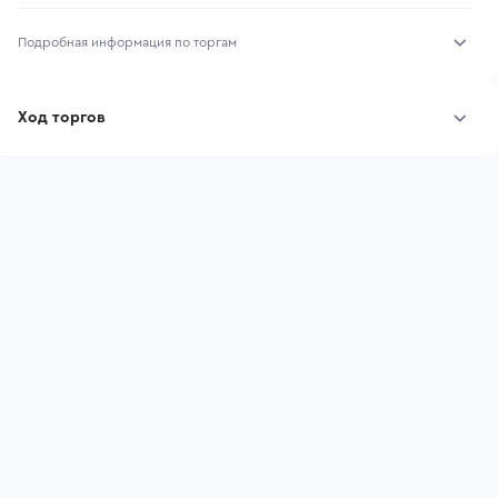
Подробная информация по торгам
Начало торгов:
03.08.2026, 10:06 МСК
Ход торгов
Конец торгов:
10.08.2026, 10:06 МСК
Участник
Дата, МСК
Ставка
Тип аукциона:
Открытые торги
Начальная цена:
852 300 ₽
Шаг торгов:
8 523 ₽
Ставок не найдено
Пользователь не принимал участие
Кол-во ставок:
-
в аукционах
Регион:
Ярославская Область