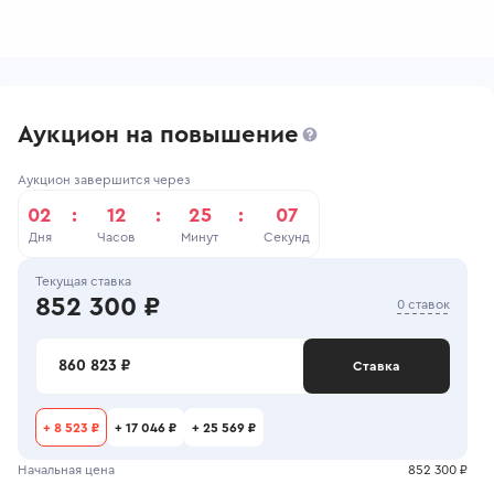
Аукцион на повышение
Аукцион завершится через
02
:
12
:
25
:
07
Дня
Часов
Минут
Секунд
Текущая ставка
852 300 ₽
0 ставок
860 823 ₽
Ставка
+
8 523 ₽
+
17 046 ₽
+
25 569 ₽
Начальная цена
852 300 ₽