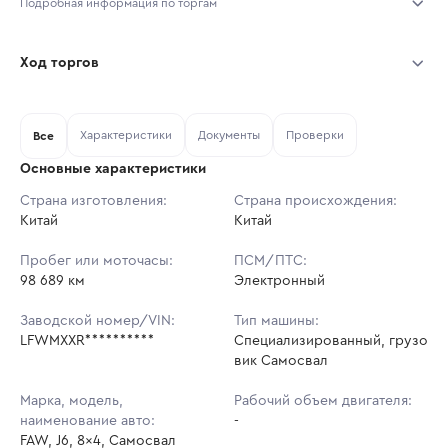
Подробная информация по торгам
Начало торгов:
03.08.2026, 11:22 МСК
Ход торгов
Конец торгов:
10.08.2026, 11:22 МСК
Участник
Дата, МСК
Ставка
Характеристики
Документы
Проверки
Тип аукциона:
Все
Открытые торги
Основные характеристики
Начальная цена:
3 520 700 ₽
Страна изготовления:
Страна происхождения:
Китай
Ставок не найдено
Китай
Шаг торгов:
35 207 ₽
Пользователь не принимал участие
в аукционах
Пробег или моточасы:
ПСМ/ПТС:
Кол-во ставок:
-
98 689 км
Электронный
Регион:
Амурская Область
Заводской номер/VIN:
Тип машины:
LFWMXXR**********
Специализированный, грузо
вик Самосвал
Марка, модель,
Рабочий объем двигателя:
наименование авто:
-
FAW, J6, 8x4, Самосвал