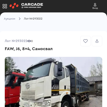
Вход
Аукцион
Лот №293022
Лот №293022
0
FAW, J6, 8x4, Самосвал