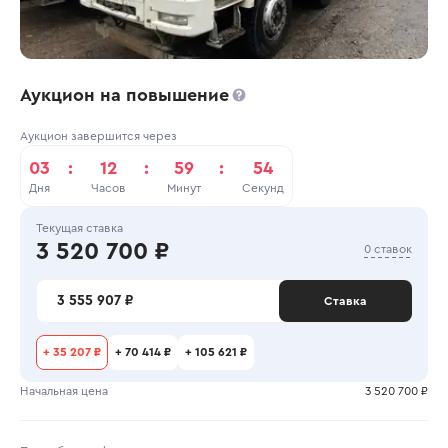
Аукцион на повышение
Аукцион завершится через
03
:
12
:
59
:
54
Дня
Часов
Минут
Секунд
Текущая ставка
3 520 700 ₽
0 ставок
3 555 907 ₽
Ставка
+
35 207 ₽
+
70 414 ₽
+
105 621 ₽
Начальная цена
3 520 700 ₽