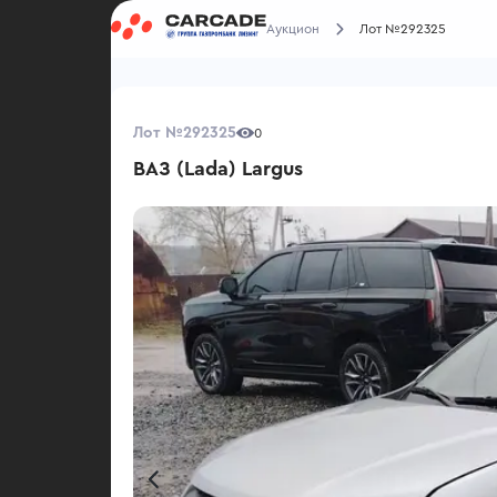
Аукцион
Лот №292325
Лот №292325
0
ВАЗ (Lada) Largus