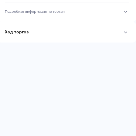
Подробная информация по торгам
Начало торгов:
03.08.2026, 09:56 МСК
Ход торгов
Конец торгов:
10.08.2026, 09:56 МСК
Участник
Дата, МСК
Ставка
Тип аукциона:
Открытые торги
Начальная цена:
955 800 ₽
Шаг торгов:
9 558 ₽
Ставок не найдено
Пользователь не принимал участие
Кол-во ставок:
-
в аукционах
Регион:
Свердловская Область