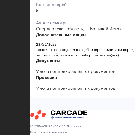
Кол-во дверей:
5
Адрес осмотра:
Свердловская область, п. Большой Исток
Дополнительные опции
22753/2022
трещины на переднем и зад. бампере, вмятина на передн
загрязнений, ошибка на приборной панели(чек)
Документы
У лота нет прикреплённых документов
Проверки
У лота нет прикреплённых документов
© 2006-2026 CARCADE Лизинг.
Все права защищены.