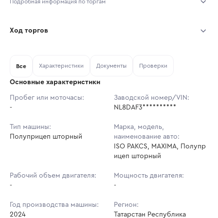
Подробная информация по торгам
Начало торгов:
03.08.2026, 07:20 МСК
Ход торгов
Конец торгов:
10.08.2026, 07:20 МСК
Участник
Дата, МСК
Ставка
Характеристики
Документы
Проверки
Тип аукциона:
Все
Открытые торги
Основные характеристики
Начальная цена:
3 132 900 ₽
Пробег или моточасы:
Заводской номер/VIN:
-
Ставок не найдено
NL8DAF3**********
Шаг торгов:
31 329 ₽
Пользователь не принимал участие
в аукционах
Тип машины:
Марка, модель,
Кол-во ставок:
-
Полуприцеп шторный
наименование авто:
ISO PAKCS, MAXIMA, Полупр
Регион:
Татарстан Республика
ицеп шторный
Рабочий объем двигателя:
Мощность двигателя:
-
-
Год производства машины:
Регион:
2024
Татарстан Республика