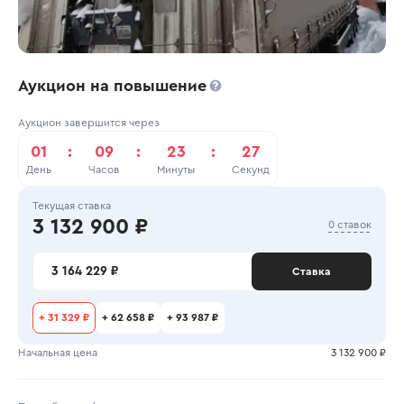
Аукцион на повышение
Аукцион завершится через
01
:
09
:
23
:
27
День
Часов
Минуты
Секунд
Текущая ставка
3 132 900 ₽
0 ставок
3 164 229 ₽
Ставка
+
31 329 ₽
+
62 658 ₽
+
93 987 ₽
Начальная цена
3 132 900 ₽