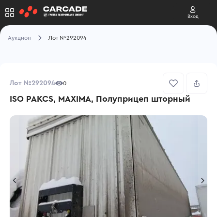
Вход
Аукцион
Лот №292094
Лот №292094
0
ISO PAKCS, MAXIMA, Полуприцеп шторный