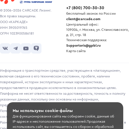
+7
(
800
)
700-30-30
© 2006-2026 CARCADE Лизинг.
бесплатный звонок по России
Все права защищены.
client@carcade.com
ООО «КАРКАДЕ»
Центральный офис:
ИНН 3905019765
109004, г. Москва, ул. Станиславского,
ОГРН 1023900586181
д. 21, стр. 18
Техническая поддержка:
Supportoris@gpbl.ru
Карта сайта
Информация о транспортном средстве, участвующем в «Автоаукционе»,
включая сведения о его техническом состоянии, пробеге, наличии
повреждений, истории эксплуатации и иных характеристиках,
предоставляется продавцом исключительно в ознакомительных целях.
Платформа не несет ответственности за достоверность, точность и полноту
указанных данных, поскольку они основаны на информации,
предоставленной продавцом.
Мы используем cookie-файлы
Потенциальным покупателям рекомендуется самостоятельно проверять
Для функционирования сайта мы собираем cookie, данные об
состояние транспортного средства перед участием в торгах.
IP-адресе и местоположение пользователей.Продолжая
Размещение информации о лотах на сайте не является публичной офертой в
использовать сайт, вы соглашаетесь со сбором и обработкой
смысле, предусмотренном ст. 435-437 ГК РФ.