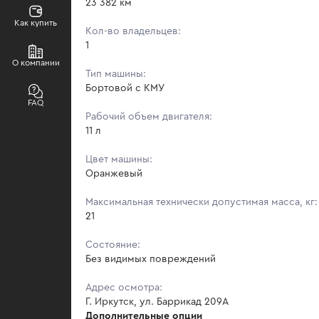
23 382 км
Как купить
Кол-во владельцев:
1
О компании
Тип машины:
Бортовой с КМУ
FAQ
Рабочий объем двигателя:
11 л
Цвет машины:
Оранжевый
Максимальная технически допустимая масса, кг:
21
Состояние:
Без видимых повреждений
Адрес осмотра:
Г. Иркутск, ул. Баррикад 209А
Дополнительные опции