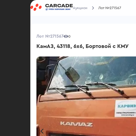
Аукцион
Лот №271567
Лот №271567
0
КамАЗ, 43118, 6x6, Бортовой с КМУ