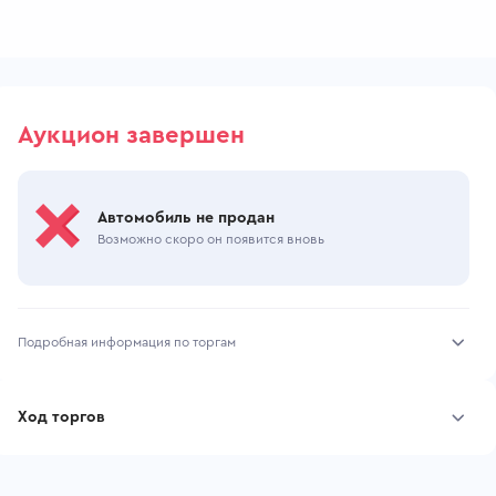
Аукцион завершен
Автомобиль не продан
Возможно скоро он появится вновь
Подробная информация по торгам
Начало торгов:
13.07.2026, 07:14 МСК
Ход торгов
Конец торгов:
17.07.2026, 04:13 МСК
Участник
Дата, МСК
Ставка
Тип аукциона:
Открытые торги