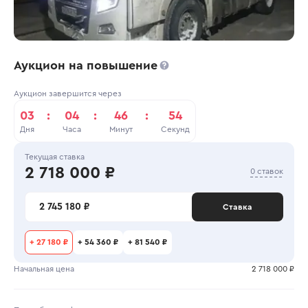
Аукцион на повышение
Аукцион завершится через
03
:
04
:
46
:
53
Дня
Часа
Минут
Секунд
Текущая ставка
2 718 000 ₽
0 ставок
2 745 180 ₽
Ставка
+
27 180 ₽
+
54 360 ₽
+
81 540 ₽
Начальная цена
2 718 000 ₽