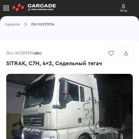
Вход
Аукцион
Лот №293194
Лот №293194
0
SITRAK, C7H, 4x2, Седельный тягач