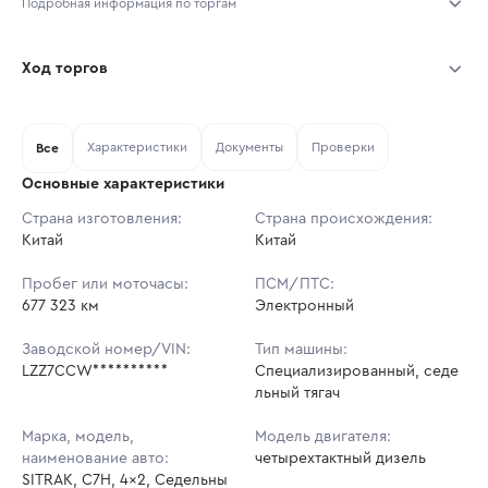
Подробная информация по торгам
Начало торгов:
03.08.2026, 11:42 МСК
Ход торгов
Конец торгов:
10.08.2026, 11:42 МСК
Участник
Дата, МСК
Ставка
Характеристики
Документы
Проверки
Тип аукциона:
Все
Открытые торги
Основные характеристики
Начальная цена:
2 718 000 ₽
Страна изготовления:
Страна происхождения:
Китай
Ставок не найдено
Китай
Шаг торгов:
27 180 ₽
Пользователь не принимал участие
в аукционах
Пробег или моточасы:
ПСМ/ПТС:
Кол-во ставок:
-
677 323 км
Электронный
Регион:
Магаданская Область
Заводской номер/VIN:
Тип машины:
LZZ7CCW**********
Специализированный, седе
льный тягач
Марка, модель,
Модель двигателя:
наименование авто:
четырехтактный дизель
SITRAK, C7H, 4x2, Седельны