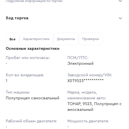
Подробная информация по торгам
Начало торгов:
02.08.2026, 18:14 МСК
Ход торгов
Конец торгов:
09.08.2026, 15:34 МСК
Участник
Дата, МСК
Ставка
Характеристики
Документы
Проверки
Тип аукциона:
Все
Открытые торги
Основные характеристики
Начальная цена:
1 348 200 ₽
Пробег или моточасы:
ПСМ/ПТС:
-
Ставок не найдено
Электронный
Шаг торгов:
13 482 ₽
Пользователь не принимал участие
в аукционах
Кол-во владельцев:
Заводской номер/VIN:
Кол-во ставок:
-
1
X0T9523**********
Регион:
Краснодарский Край
Тип машины:
Марка, модель,
Полуприцеп самосвальный
наименование авто:
ТОНАР, 9523, Полуприцеп с
амосвальный
Рабочий объем двигателя:
Мощность двигателя:
-
-