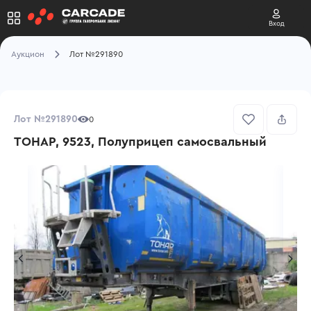
Вход
Аукцион
Лот №291890
Лот №291890
0
ТОНАР, 9523, Полуприцеп самосвальный