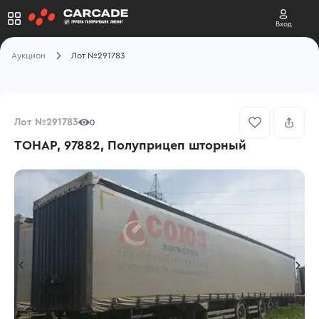
Вход
Аукцион
Лот №291783
Лот №291783
0
ТОНАР, 97882, Полуприцеп шторный