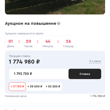
Аукцион на повышение
Аукцион завершится через
01
:
20
:
44
:
26
День
Часов
Минуты
Секунд
Текущая ставка
1 774 980 ₽
0 ставок
1 792 730 ₽
Ставка
+
17 750 ₽
+
35 500 ₽
+
53 250 ₽
Начальная цена
1 774 980 ₽