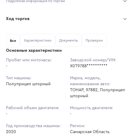
Подробная информация по торгам
Начало торгов:
01.08.2026, 23:38 МСК
Ход торгов
Конец торгов:
08.08.2026, 19:18 МСК
Участник
Дата, МСК
Ставка
Характеристики
Документы
Проверки
Тип аукциона:
Все
Открытые торги
Основные характеристики
Начальная цена:
1 774 980 ₽
Пробег или моточасы:
Заводской номер/VIN:
-
Ставок не найдено
X0T9788**********
Шаг торгов:
17 750 ₽
Пользователь не принимал участие
в аукционах
Тип машины:
Марка, модель,
Кол-во ставок:
-
Полуприцеп шторный
наименование авто:
ТОНАР, 97882, Полуприцеп
Регион:
Самарская Область
шторный
Рабочий объем двигателя:
Мощность двигателя:
-
-
Год производства машины:
Регион:
2020
Самарская Область