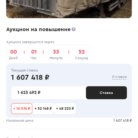
Аукцион на повышение
Аукцион завершится через
00
:
01
:
33
:
52
Дней
Час
Минуты
Секунд
Текущая ставка
1 607 418 ₽
0 ставок
1 623 492 ₽
Ставка
+
16 074 ₽
+
32 148 ₽
+
48 222 ₽
Начальная цена
1 607 418 ₽