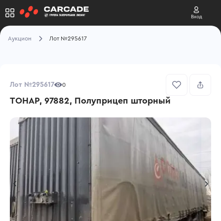
Вход
Аукцион
Лот №295617
Лот №295617
0
ТОНАР, 97882, Полуприцеп шторный