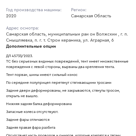
Год производства машины:
Регион:
2020
Самарская Область
Адрес осмотра:
Самарская область, муниципальныи раи он Волжскии , г. п.
Смышляевка, п. г. т. Строи керамика, ул. Аграрная, 6
Дополнительные опции
ДЛ 45733/2023.
ТС без серьезных видимых повреждений, тент имеет множественные 
повреждения с левой стороны, вырваны два крепления тента.
Тент порван, шины имеют сильный износ 
По середине полуприцеп перетянут стягивающими тросами
Задние двери деформированы, не закрываются, стянуты тросом, 
открыть не вышло.
Нижняя задняя балка деформирована
Запасные колеса отсутствуют.
Задние фары отличаются
Задняя правая фара разбита
Отсутствует часть проводов и рычагов, которые крепятся к тягачу