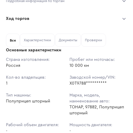
Подробная информация по торгам
Начало торгов:
05.08.2026, 14:38 МСК
Ход торгов
Конец торгов:
09.08.2026, 02:38 МСК
Участник
Дата, МСК
Ставка
Характеристики
Документы
Проверки
Тип аукциона:
Все
Открытые торги
Основные характеристики
Начальная цена:
1 607 418 ₽
Страна изготовления:
Пробег или моточасы:
Россия
Ставок не найдено
10 000 км
Шаг торгов:
16 074 ₽
Пользователь не принимал участие
в аукционах
Кол-во владельцев:
Заводской номер/VIN:
Кол-во ставок:
-
1
X0T9788**********
Регион:
Самарская Область
Тип машины:
Марка, модель,
Полуприцеп шторный
наименование авто:
ТОНАР, 97882, Полуприцеп
шторный
Рабочий объем двигателя:
Мощность двигателя:
-
-