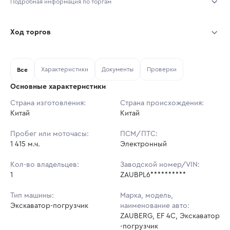
Подробная информация по торгам
Начало торгов:
03.08.2026, 10:40 МСК
Ход торгов
Конец торгов:
10.08.2026, 10:40 МСК
Участник
Дата, МСК
Ставка
Характеристики
Документы
Проверки
Тип аукциона:
Все
Открытые торги
Основные характеристики
Начальная цена:
3 716 000 ₽
Страна изготовления:
Страна происхождения:
Китай
Ставок не найдено
Китай
Шаг торгов:
37 160 ₽
Пользователь не принимал участие
в аукционах
Пробег или моточасы:
ПСМ/ПТС:
Кол-во ставок:
-
1 415 м.ч.
Электронный
Регион:
Хабаровский Край
Кол-во владельцев:
Заводской номер/VIN:
1
ZAUBPL6**********
Тип машины:
Марка, модель,
Экскаватор-погрузчик
наименование авто:
ZAUBERG, EF 4C, Экскаватор
-погрузчик