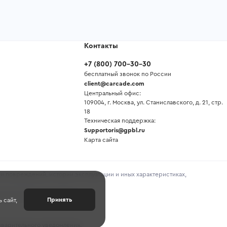
Контакты
+7
(
800
)
700-30-30
бесплатный звонок по России
client@carcade.com
Центральный офис:
109004, г. Москва, ул. Станиславского, д. 21, стр.
18
Техническая поддержка:
Supportoris@gpbl.ru
Карта сайта
и повреждений, истории эксплуатации и иных характеристиках,
предоставленной продавцом.
Принять
 сайт,
дварительного уведомления.