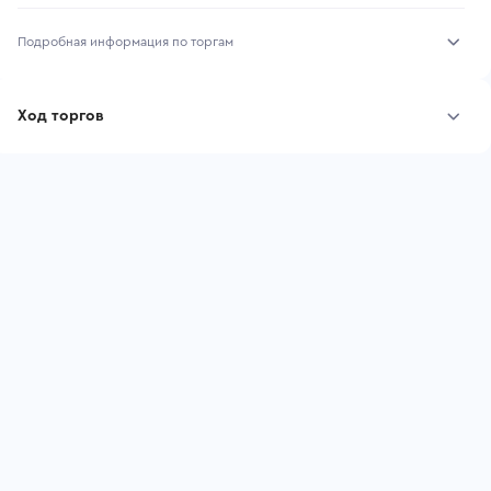
Подробная информация по торгам
Начало торгов:
04.08.2026, 17:17 МСК
Ход торгов
Конец торгов:
07.08.2026, 17:17 МСК
Участник
Дата, МСК
Ставка
Тип аукциона:
Открытые торги
Начальная цена:
1 805 706 ₽
Шаг торгов:
18 057 ₽
Ставок не найдено
Пользователь не принимал участие
Кол-во ставок:
-
в аукционах
Регион:
Новосибирская Область