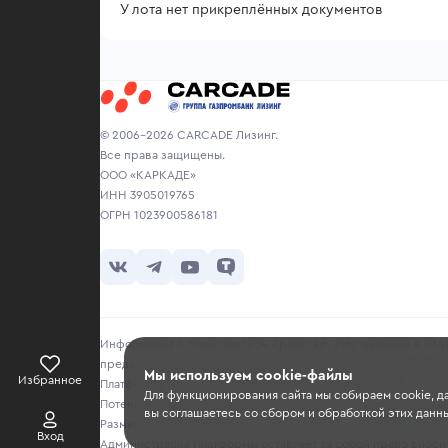
У лота нет прикреплённых документов
© 2006-2026 CARCADE Лизинг.
Все права защищены.
ООО «КАРКАДЕ»
ИНН 3905019765
ОГРН 1023900586181
Информация о транспортном средстве, участвующем в «Авто
предоставляется продавцом исключительно в ознакомитель
Мы используем cookie-файлы
Избранное
Платформа не несет ответственности за достоверность, точ
Для функционирования сайта мы собираем cookie, д
Потенциальным покупателям рекомендуется самостоятельно 
вы соглашаетесь со сбором и обработкой этих данны
Размещение информации о лотах на сайте не является публи
Вход
Администрация Платформы оставляет за собой право вносить