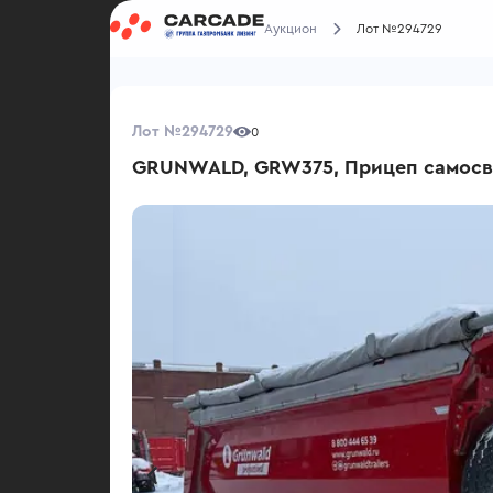
Аукцион
Лот №294729
Лот №294729
0
GRUNWALD, GRW375, Прицеп самосв