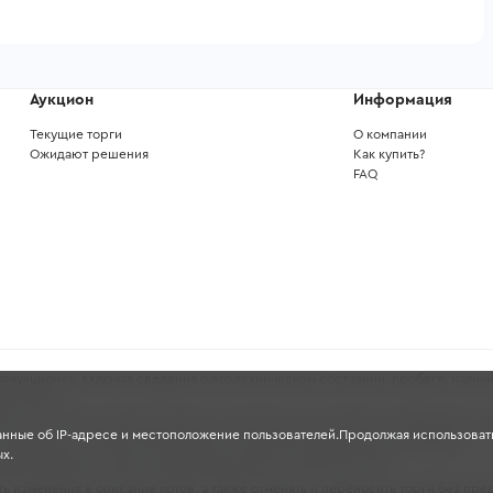
Аукцион
Информация
Текущие торги
О компании
Ожидают решения
Как купить?
FAQ
аукционе», включая сведения о его техническом состоянии, пробеге, наличи
ных целях.
ность и полноту указанных данных, поскольку они основаны на информации, 
анные об IP-адресе и местоположение пользователей.Продолжая использовать
проверять состояние транспортного средства перед участием в торгах.
х.
чной офертой в смысле, предусмотренном ст. 435-437 ГК РФ.
 изменения в описание лотов, а также отменять и переносить торги без пре