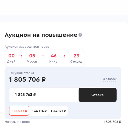
Аукцион на повышение
Аукцион завершится через
00
:
05
:
46
:
29
Дней
Часов
Минут
Секунд
Текущая ставка
1 805 706 ₽
0 ставок
1 823 763 ₽
Ставка
+
18 057 ₽
+
36 114 ₽
+
54 171 ₽
Начальная цена
1 805 706 ₽