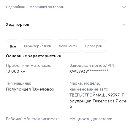
Подробная информация по торгам
Начало торгов:
06.08.2026, 19:33 МСК
Ход торгов
Конец торгов:
09.08.2026, 17:33 МСК
Участник
Дата, МСК
Ставка
Характеристики
Документы
Проверки
Тип аукциона:
Все
Открытые торги
Основные характеристики
Начальная цена:
7 920 900 ₽
Пробег или моточасы:
Заводской номер/VIN:
10 000 км
Ставок не найдено
XWL9939**********
Шаг торгов:
79 209 ₽
Пользователь не принимал участие
в аукционах
Тип машины:
Марка, модель,
Кол-во ставок:
-
Полуприцеп Тяжеловоз
наименование авто:
ТВЕРЬСТРОЙМАШ, 99397, П
Регион:
Хабаровский Край
олуприцеп Тяжеловоз 7 осе
й
Рабочий объем двигателя:
Мощность двигателя:
-
-