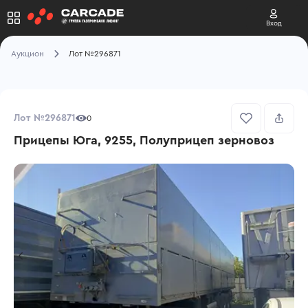
Вход
Аукцион
Лот №296871
Лот №296871
0
Прицепы Юга, 9255, Полуприцеп зерновоз