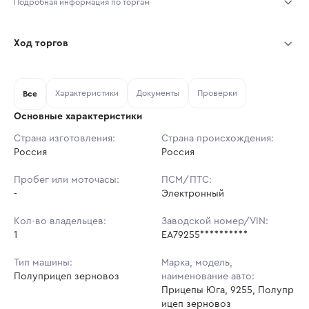
Подробная информация по торгам
Начало торгов:
07.08.2026, 07:49 МСК
Ход торгов
Конец торгов:
14.08.2026, 05:34 МСК
Участник
Дата, МСК
Ставка
Характеристики
Документы
Проверки
Тип аукциона:
Все
Открытые торги
Основные характеристики
Начальная цена:
1 403 438 ₽
Страна изготовления:
Страна происхождения:
Россия
Ставок не найдено
Россия
Шаг торгов:
14 034 ₽
Пользователь не принимал участие
в аукционах
Пробег или моточасы:
ПСМ/ПТС:
Кол-во ставок:
-
-
Электронный
Регион:
Тамбовская Область
Кол-во владельцев:
Заводской номер/VIN:
1
EA79255**********
Тип машины:
Марка, модель,
Полуприцеп зерновоз
наименование авто:
Прицепы Юга, 9255, Полупр
ицеп зерновоз