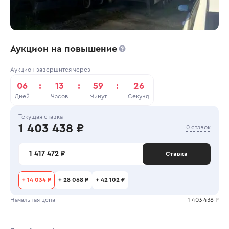
Аукцион на повышение
Аукцион завершится через
06
:
13
:
59
:
26
Дней
Часов
Минут
Секунд
Текущая ставка
1 403 438 ₽
0 ставок
1 417 472 ₽
Ставка
+
14 034 ₽
+
28 068 ₽
+
42 102 ₽
Начальная цена
1 403 438 ₽