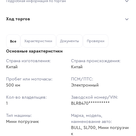
Подробная информация по торгам
Начало торгов:
04.08.2026, 12:54 МСК
Ход торгов
Конец торгов:
07.08.2026, 12:54 МСК
Участник
Дата, МСК
Ставка
Характеристики
Документы
Проверки
Тип аукциона:
Все
Открытые торги
Основные характеристики
Начальная цена:
1 676 268 ₽
Страна изготовления:
Страна происхождения:
Китай
Ставок не найдено
Китай
Шаг торгов:
16 762 ₽
Пользователь не принимал участие
в аукционах
Пробег или моточасы:
ПСМ/ПТС:
Кол-во ставок:
-
500 км
Электронный
Регион:
Саратовская Область
Кол-во владельцев:
Заводской номер/VIN:
1
BLRB470**********
Тип машины:
Марка, модель,
Мини погрузчик
наименование авто:
BULL, SL700, Мини погрузчи
к