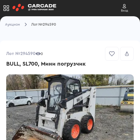
Вход
Аукцион
Лот №294590
Лот №294590
0
BULL, SL700, Мини погрузчик