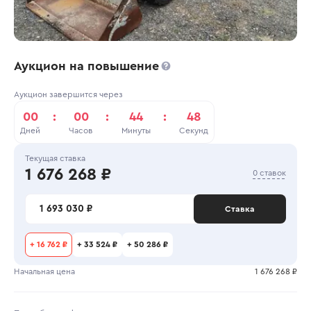
Аукцион на повышение
Аукцион завершится через
00
:
00
:
44
:
47
Дней
Часов
Минуты
Секунд
Текущая ставка
1 676 268 ₽
0 ставок
1 693 030 ₽
Ставка
+
16 762 ₽
+
33 524 ₽
+
50 286 ₽
Начальная цена
1 676 268 ₽