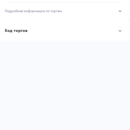
Подробная информация по торгам
Начало торгов:
31.07.2026, 11:22 МСК
Ход торгов
Конец торгов:
07.08.2026, 11:22 МСК
Участник
Дата, МСК
Ставка
Тип аукциона:
Открытые торги
Начальная цена:
5 057 831 ₽
Шаг торгов:
50 578 ₽
Ставок не найдено
Пользователь не принимал участие
Кол-во ставок:
-
в аукционах
Регион:
Калужская Область