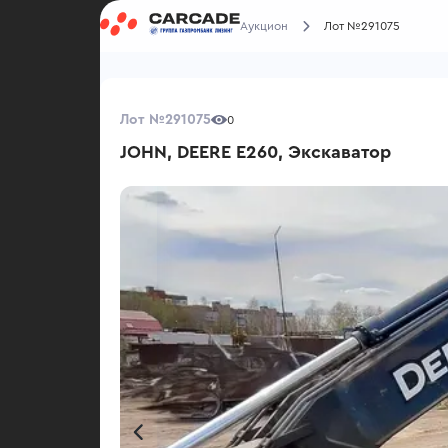
Аукцион
Лот №291075
Лот №291075
0
JOHN, DEERE E260, Экскаватор