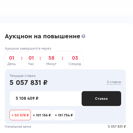
Аукцион на повышение
Аукцион завершится через
01
:
01
:
58
:
02
День
Час
Минут
Секунд
Текущая ставка
5 057 831 ₽
0 ставок
5 108 409 ₽
Ставка
+
50 578 ₽
+
101 156 ₽
+
151 734 ₽
Начальная цена
5 057 831 ₽