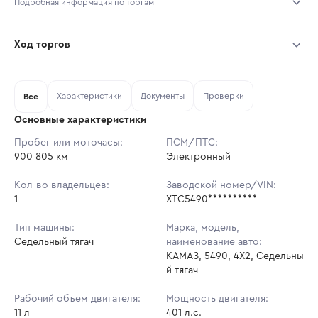
Подробная информация по торгам
Начало торгов:
06.08.2026, 12:02 МСК
Ход торгов
Конец торгов:
13.08.2026, 12:02 МСК
Участник
Дата, МСК
Ставка
Характеристики
Документы
Проверки
Тип аукциона:
Все
Открытые торги
Основные характеристики
Начальная цена:
1 313 100 ₽
Пробег или моточасы:
ПСМ/ПТС:
900 805 км
Ставок не найдено
Электронный
Шаг торгов:
13 131 ₽
Пользователь не принимал участие
в аукционах
Кол-во владельцев:
Заводской номер/VIN:
Кол-во ставок:
-
1
XTC5490**********
Регион:
Московская Область
Тип машины:
Марка, модель,
Седельный тягач
наименование авто:
КАМАЗ, 5490, 4X2, Седельны
й тягач
Рабочий объем двигателя:
Мощность двигателя:
11 л
401 л.с.