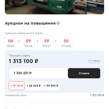
Аукцион на повышение
Аукцион завершится через
06
:
09
:
59
:
50
Дней
Часов
Минут
Секунд
Текущая ставка
1 313 100 ₽
0 ставок
1 326 231 ₽
Ставка
+
13 131 ₽
+
26 262 ₽
+
39 393 ₽
Начальная цена
1 313 100 ₽