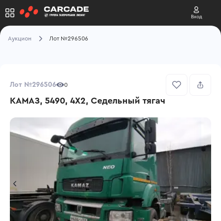
Вход
Аукцион
Лот №296506
Лот №296506
0
КАМАЗ, 5490, 4X2, Седельный тягач