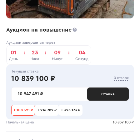
Аукцион на повышение
Аукцион завершится через
01
:
23
:
09
:
04
День
Часа
Минут
Секунд
Текущая ставка
10 839 100 ₽
0 ставок
10 947 491 ₽
Ставка
+
108 391 ₽
+
216 782 ₽
+
325 173 ₽
Начальная цена
10 839 100 ₽