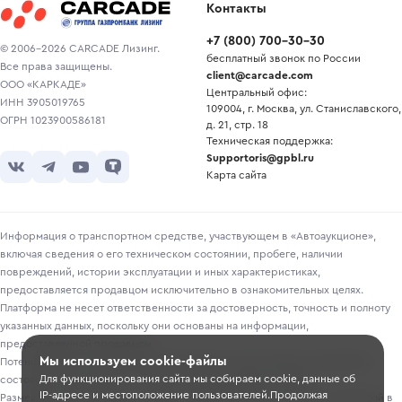
Контакты
+7
(
800
)
700-30-30
© 2006-2026 CARCADE Лизинг.
бесплатный звонок по России
Все права защищены.
client@carcade.com
ООО «КАРКАДЕ»
Центральный офис:
ИНН 3905019765
109004, г. Москва, ул. Станиславского,
ОГРН 1023900586181
д. 21, стр. 18
Техническая поддержка:
Supportoris@gpbl.ru
Карта сайта
Информация о транспортном средстве, участвующем в «Автоаукционе»,
включая сведения о его техническом состоянии, пробеге, наличии
повреждений, истории эксплуатации и иных характеристиках,
предоставляется продавцом исключительно в ознакомительных целях.
Платформа не несет ответственности за достоверность, точность и полноту
указанных данных, поскольку они основаны на информации,
предоставленной продавцом.
Мы используем cookie-файлы
Потенциальным покупателям рекомендуется самостоятельно проверять
Для функционирования сайта мы собираем cookie, данные об
состояние транспортного средства перед участием в торгах.
IP-адресе и местоположение пользователей.Продолжая
Размещение информации о лотах на сайте не является публичной офертой в