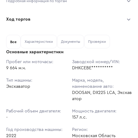
Подробная информация по торгам
Начало торгов:
04.08.2026, 10:42 МСК
Ход торгов
Конец торгов:
11.08.2026, 10:42 МСК
Участник
Дата, МСК
Ставка
Характеристики
Документы
Проверки
Тип аукциона:
Все
Открытые торги
Основные характеристики
Начальная цена:
10 839 100 ₽
Пробег или моточасы:
Заводской номер/VIN:
9 664 м.ч.
Ставок не найдено
DHKCEBE**********
Шаг торгов:
108 391 ₽
Пользователь не принимал участие
в аукционах
Тип машины:
Марка, модель,
Кол-во ставок:
-
Экскаватор
наименование авто:
DOOSAN, DX225 LCA, Экскав
Регион:
Московская Область
атор
Рабочий объем двигателя:
Мощность двигателя:
-
157 л.с.
Год производства машины:
Регион:
2022
Московская Область