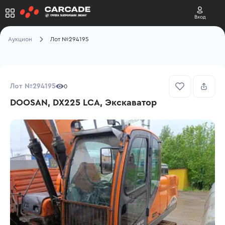
Вход
Аукцион
Лот №294195
Лот №294195
0
DOOSAN, DX225 LCA, Экскаватор