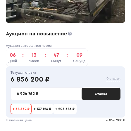
Аукцион на повышение
Аукцион завершится через
06
:
13
:
47
:
09
Дней
Часов
Минут
Секунд
Текущая ставка
6 856 200 ₽
0 ставок
6 924 762 ₽
Ставка
+
68 562 ₽
+
137 124 ₽
+
205 686 ₽
Начальная цена
6 856 200 ₽