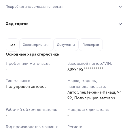
Подробная информация по торгам
Начало торгов:
06.08.2026, 10:52 МСК
Ход торгов
Конец торгов:
13.08.2026, 10:52 МСК
Участник
Дата, МСК
Ставка
Характеристики
Документы
Проверки
Тип аукциона:
Все
Открытые торги
Основные характеристики
Начальная цена:
6 856 200 ₽
Пробег или моточасы:
Заводской номер/VIN:
-
Ставок не найдено
X899492**********
Шаг торгов:
68 562 ₽
Пользователь не принимал участие
в аукционах
Тип машины:
Марка, модель,
Кол-во ставок:
-
Полуприцеп автовоз
наименование авто:
АвтоСпецТехника-Канаш, 94
Регион:
Нижегородская Область
92, Полуприцеп автовоз
Рабочий объем двигателя:
Мощность двигателя:
-
-
Год производства машины:
Регион: