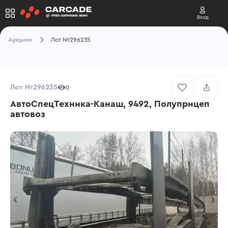
Вход
Аукцион
Лот №296235
Лот №296235
0
АвтоСпецТехника-Канаш, 9492, Полуприцеп
автовоз