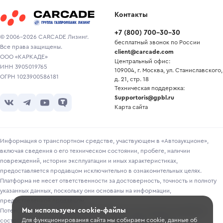
Контакты
+7
(
800
)
700-30-30
© 2006-2026 CARCADE Лизинг.
бесплатный звонок по России
Все права защищены.
client@carcade.com
ООО «КАРКАДЕ»
Центральный офис:
ИНН 3905019765
109004, г. Москва, ул. Станиславского,
ОГРН 1023900586181
д. 21, стр. 18
Техническая поддержка:
Supportoris@gpbl.ru
Карта сайта
Информация о транспортном средстве, участвующем в «Автоаукционе»,
включая сведения о его техническом состоянии, пробеге, наличии
повреждений, истории эксплуатации и иных характеристиках,
предоставляется продавцом исключительно в ознакомительных целях.
Платформа не несет ответственности за достоверность, точность и полноту
указанных данных, поскольку они основаны на информации,
предоставленной продавцом.
Мы используем cookie-файлы
Потенциальным покупателям рекомендуется самостоятельно проверять
Для функционирования сайта мы собираем cookie, данные об
состояние транспортного средства перед участием в торгах.