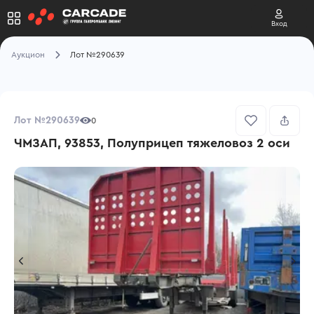
Вход
Аукцион
Лот №290639
Лот №290639
0
ЧМЗАП, 93853, Полуприцеп тяжеловоз 2 оси