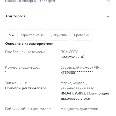
Подробная информация по торгам
Начало торгов:
31.07.2026, 10:16 МСК
Ход торгов
Конец торгов:
07.08.2026, 10:16 МСК
Участник
Дата, МСК
Ставка
Характеристики
Документы
Проверки
Тип аукциона:
Все
Открытые торги
Основные характеристики
Начальная цена:
3 014 100 ₽
Пробег или моточасы:
ПСМ/ПТС:
-
Ставок не найдено
Электронный
Шаг торгов:
30 141 ₽
Пользователь не принимал участие
в аукционах
Кол-во владельцев:
Заводской номер/VIN:
Кол-во ставок:
-
1
XTS9385**********
Регион:
Хабаровский Край
Тип машины:
Марка, модель,
Полуприцеп тяжеловоз
наименование авто:
ЧМЗАП, 93853, Полуприцеп
тяжеловоз 2 оси
Рабочий объем двигателя:
Мощность двигателя:
-
-