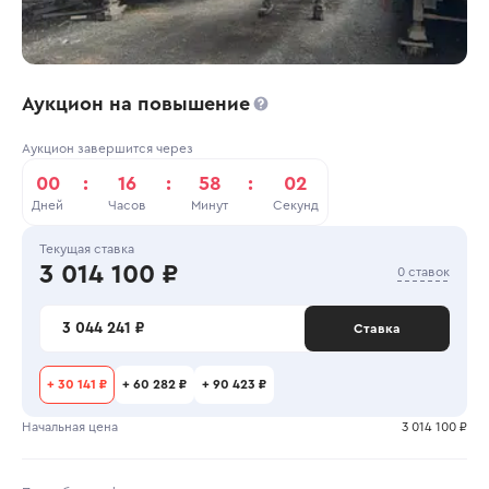
Аукцион на повышение
Аукцион завершится через
00
:
16
:
58
:
02
Дней
Часов
Минут
Секунд
Текущая ставка
3 014 100 ₽
0 ставок
3 044 241 ₽
Ставка
+
30 141 ₽
+
60 282 ₽
+
90 423 ₽
Начальная цена
3 014 100 ₽