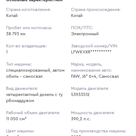
Начальная цена:
3 709 750 ₽
Страна изготовления:
Страна происхождения:
Китай
Ставок не найдено
Китай
Шаг торгов:
37 098 ₽
Пользователь не принимал участие
в аукционах
Пробег или моточасы:
ПСМ/ПТС:
Кол-во ставок:
-
38 793 км
Электронный
Регион:
Воронежская Область
Кол-во владельцев:
Заводской номер/VIN:
1
LFWKVXR**********
Тип машины:
Марка, модель,
специализированный, автом
наименование авто:
обиль - самосвал
FAW, J6* 6x4, Самосвал
Вид движителя:
Модель двигателя:
четырехтактный дизель с ту
53933512
рбонаддувом
Рабочий объем двигателя:
Мощность двигателя:
11 050 см³
390,2 л.с.
Цвет машины:
Год производства машины: