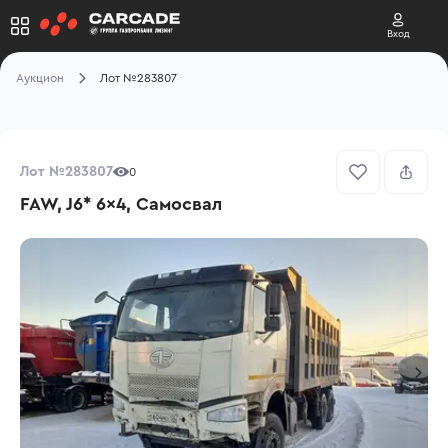
Вход
Аукцион
Лот №283807
Лот №283807
0
FAW, J6* 6x4, Самосвал