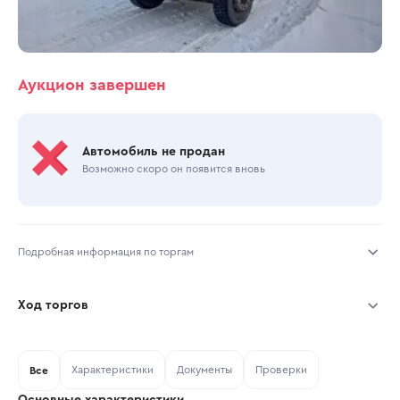
Аукцион завершен
Автомобиль не продан
Возможно скоро он появится вновь
Подробная информация по торгам
Начало торгов:
24.07.2026, 09:54 МСК
Ход торгов
Конец торгов:
28.07.2026, 12:38 МСК
Участник
Дата, МСК
Ставка
Характеристики
Документы
Проверки
Тип аукциона:
Все
Открытые торги
Основные характеристики