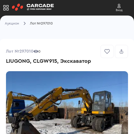
Вход
Аукцион
Лот №297010
Лот №297010
0
LIUGONG, CLGW915, Экскаватор