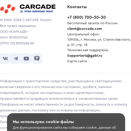
Контакты
+7
(
800
)
700-30-30
© 2006-2026 CARCADE Лизинг.
бесплатный звонок по России
Все права защищены.
client@carcade.com
ООО «КАРКАДЕ»
Центральный офис:
ИНН 3905019765
109004, г. Москва, ул. Станиславского,
ОГРН 1023900586181
д. 21, стр. 18
Техническая поддержка:
Supportoris@gpbl.ru
Карта сайта
Информация о транспортном средстве, участвующем в «Автоаукционе»,
включая сведения о его техническом состоянии, пробеге, наличии
повреждений, истории эксплуатации и иных характеристиках,
предоставляется продавцом исключительно в ознакомительных целях.
Платформа не несет ответственности за достоверность, точность и полноту
указанных данных, поскольку они основаны на информации,
предоставленной продавцом.
Мы используем cookie-файлы
Потенциальным покупателям рекомендуется самостоятельно проверять
Для функционирования сайта мы собираем cookie, данные об
состояние транспортного средства перед участием в торгах.