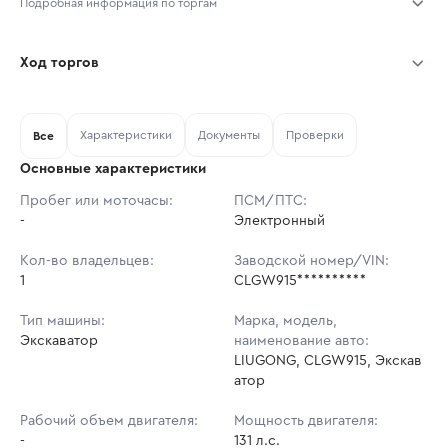
Подробная информация по торгам
Начало торгов:
07.08.2026, 09:50 МСК
Ход торгов
Конец торгов:
14.08.2026, 09:50 МСК
Участник
Дата, МСК
Ставка
Характеристики
Документы
Проверки
Тип аукциона:
Все
Открытые торги
Основные характеристики
Начальная цена:
6 898 500 ₽
Пробег или моточасы:
ПСМ/ПТС:
-
Ставок не найдено
Электронный
Шаг торгов:
68 985 ₽
Пользователь не принимал участие
в аукционах
Кол-во владельцев:
Заводской номер/VIN:
Кол-во ставок:
-
1
CLGW915**********
Регион:
Забайкальский Край
Тип машины:
Марка, модель,
Экскаватор
наименование авто:
LIUGONG, CLGW915, Экскав
атор
Рабочий объем двигателя:
Мощность двигателя:
-
131 л.с.