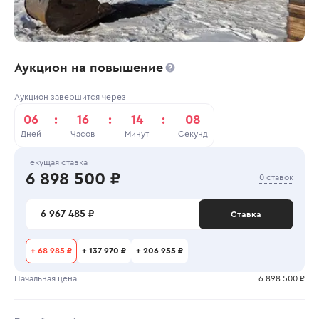
Аукцион на повышение
Аукцион завершится через
06
:
16
:
14
:
08
Дней
Часов
Минут
Секунд
Текущая ставка
6 898 500 ₽
0 ставок
6 967 485 ₽
Ставка
+
68 985 ₽
+
137 970 ₽
+
206 955 ₽
Начальная цена
6 898 500 ₽