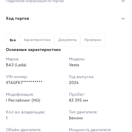
Подробная информация по торгам
Начало торгов:
03.08.2026, 10:50 МСК
Ход торгов
Конец торгов:
10.08.2026, 10:50 МСК
Участник
Дата, МСК
Ставка
Характеристики
Документы
Проверки
Тип аукциона:
Все
Открытые торги
Основные характеристики
Начальная цена:
1 185 000 ₽
Марка:
Модель:
ВАЗ (Lada)
Ставок не найдено
Vesta
Шаг торгов:
11 850 ₽
Пользователь не принимал участие
в аукционах
VIN номер:
Год выпуска:
Кол-во ставок:
-
XTAGFK1**********
2024
Регион:
Татарстан Республика
Модификация:
Пробег:
I Рестайлинг (NG)
83 395 км
Кол-во владельцев:
Тип двигателя:
1
Бензин
Объём двигателя:
Мощность двигателя: