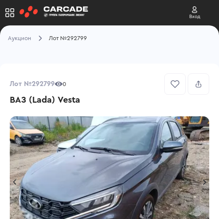
Вход
Аукцион
Лот №292799
Лот №292799
0
ВАЗ (Lada) Vesta