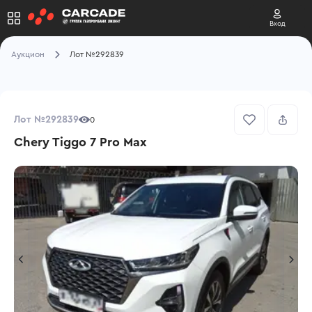
Вход
Аукцион
Лот №292839
Лот №292839
0
Chery Tiggo 7 Pro Max