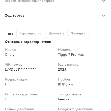
Подробная информация по торгам
Начало торгов:
03.08.2026, 11:00 МСК
Ход торгов
Конец торгов:
10.08.2026, 11:00 МСК
Участник
Дата, МСК
Ставка
Характеристики
Документы
Проверки
Тип аукциона:
Все
Открытые торги
Основные характеристики
Начальная цена:
1 445 000 ₽
Марка:
Модель:
Chery
Ставок не найдено
Tiggo 7 Pro Max
Шаг торгов:
14 450 ₽
Пользователь не принимал участие
в аукционах
VIN номер:
Год выпуска:
Кол-во ставок:
-
LVVDB21**********
2023
Регион:
Москва
Модификация:
Пробег:
I
81 810 км
Кол-во владельцев:
Тип двигателя:
1
Бензин
Объём двигателя:
Мощность двигателя: