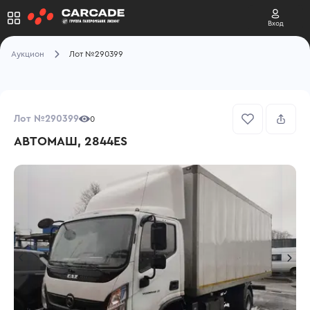
Вход
Аукцион
Лот №290399
Лот №290399
0
АВТОМАШ, 2844ES