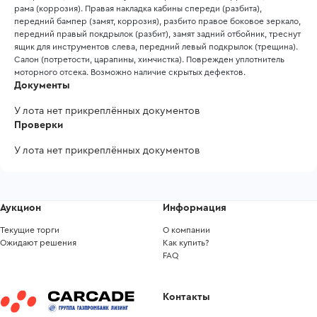
рама (коррозия). Правая накладка кабины спереди (разбита), 
передний бампер (замят, коррозия), разбито правое боковое зеркало, 
передний правый покдрылок (разбит), замят задний отбойник, треснут 
ящик для инструментов слева, передний левый подкрылок (трещина). 
Салон (потретости, царапины, химчистка). Поврежден уплотнитель 
моторного отсека. Возможно наличие скрытых дефектов.
Документы
У лота нет прикреплённых документов
Проверки
У лота нет прикреплённых документов
Аукцион
Информация
Текущие торги
О компании
Ожидают решения
Как купить?
FAQ
Контакты