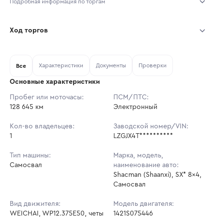
Подробная информация по торгам
Начало торгов:
05.08.2026, 13:34 МСК
Ход торгов
Конец торгов:
12.08.2026, 13:34 МСК
Участник
Дата, МСК
Ставка
Характеристики
Документы
Проверки
Тип аукциона:
Все
Открытые торги
Основные характеристики
Начальная цена:
2 255 400 ₽
Пробег или моточасы:
ПСМ/ПТС:
128 645 км
Ставок не найдено
Электронный
Шаг торгов:
22 554 ₽
Пользователь не принимал участие
в аукционах
Кол-во владельцев:
Заводской номер/VIN:
Кол-во ставок:
-
1
LZGJX4T**********
Регион:
Ярославская Область
Тип машины:
Марка, модель,
Самосвал
наименование авто:
Shacman (Shaanxi), SX* 8x4,
Самосвал
Вид движителя:
Модель двигателя:
WEICHAI, WP12.375E50, четы
1421S075446