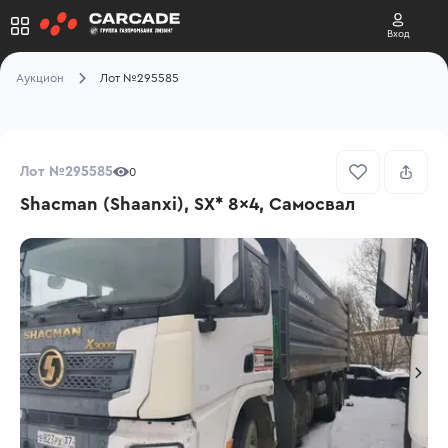
Вход
Аукцион
Лот №295585
Лот №295585
0
Shacman (Shaanxi), SX* 8x4, Самосвал