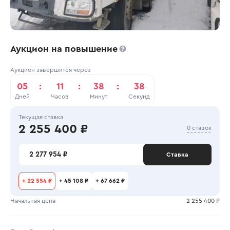
Аукцион на повышение
Аукцион завершится через
05
:
11
:
38
:
38
Дней
Часов
Минут
Секунд
Текущая ставка
2 255 400 ₽
0 ставок
2 277 954 ₽
Ставка
+
22 554 ₽
+
45 108 ₽
+
67 662 ₽
Начальная цена
2 255 400 ₽