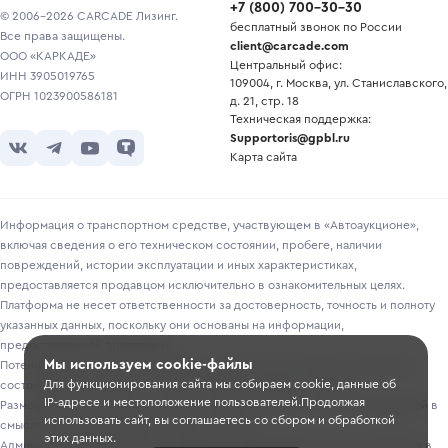
+7
(
800
)
700-30-30
© 2006-2026 CARCADE Лизинг.
бесплатный звонок по России
Все права защищены.
client@carcade.com
ООО «КАРКАДЕ»
Центральный офис:
ИНН 3905019765
109004, г. Москва, ул. Станиславского,
ОГРН 1023900586181
д. 21, стр. 18
Техническая поддержка:
Supportoris@gpbl.ru
Карта сайта
Информация о транспортном средстве, участвующем в «Автоаукционе»,
включая сведения о его техническом состоянии, пробеге, наличии
повреждений, истории эксплуатации и иных характеристиках,
предоставляется продавцом исключительно в ознакомительных целях.
Платформа не несет ответственности за достоверность, точность и полноту
указанных данных, поскольку они основаны на информации,
предоставленной продавцом.
Мы используем cookie-файлы
Потенциальным покупателям рекомендуется самостоятельно проверять
Для функционирования сайта мы собираем cookie, данные об
состояние транспортного средства перед участием в торгах.
IP-адресе и местоположение пользователей.Продолжая
Размещение информации о лотах на сайте не является публичной офертой в
использовать сайт, вы соглашаетесь со сбором и обработкой
смысле, предусмотренном ст. 435-437 ГК РФ.
этих данных.
Администрация Платформы оставляет за собой право вносить изменения в