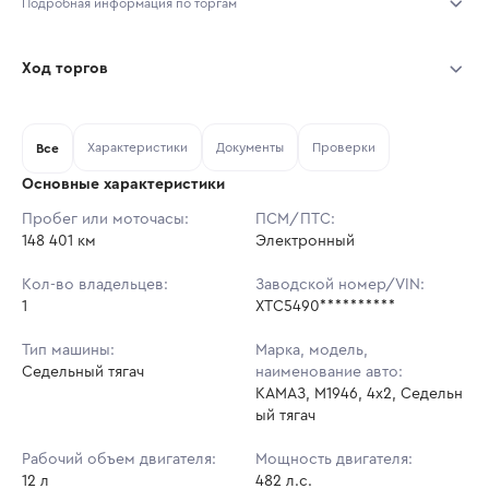
Подробная информация по торгам
Начало торгов:
03.08.2026, 10:40 МСК
Ход торгов
Конец торгов:
10.08.2026, 10:40 МСК
Участник
Дата, МСК
Ставка
Характеристики
Документы
Проверки
Тип аукциона:
Все
Открытые торги
Основные характеристики
Начальная цена:
4 190 450 ₽
Пробег или моточасы:
ПСМ/ПТС:
148 401 км
Ставок не найдено
Электронный
Шаг торгов:
41 905 ₽
Пользователь не принимал участие
в аукционах
Кол-во владельцев:
Заводской номер/VIN:
Кол-во ставок:
-
1
XTC5490**********
Регион:
Тюменская Область
Тип машины:
Марка, модель,
Седельный тягач
наименование авто:
КАМАЗ, М1946, 4x2, Седельн
ый тягач
Рабочий объем двигателя:
Мощность двигателя:
12 л
482 л.с.