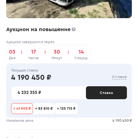
Аукцион на повышение
Аукцион завершится через
03
:
17
:
30
:
14
Дня
Часов
Минут
Секунд
Текущая ставка
4 190 450 ₽
0 ставок
4 232 355 ₽
Ставка
+
41 905 ₽
+
83 810 ₽
+
125 715 ₽
Начальная цена
4 190 450 ₽