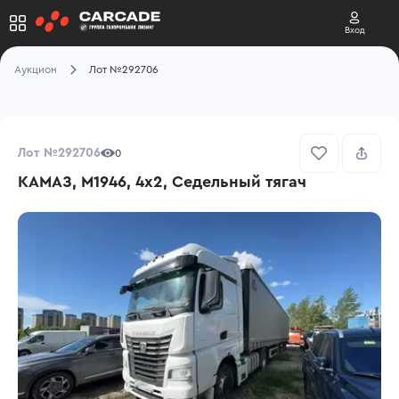
Вход
Аукцион
Лот №292706
Лот №292706
0
КАМАЗ, М1946, 4x2, Седельный тягач